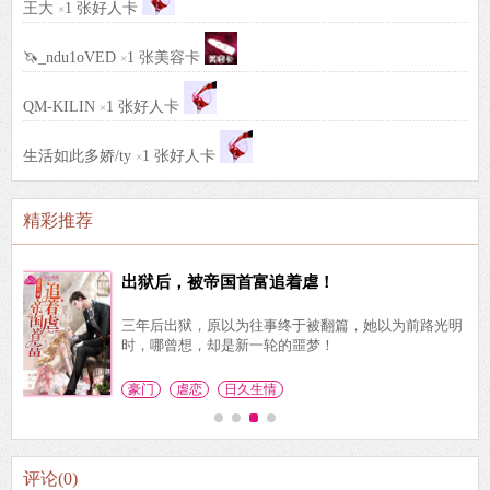
王大
1 张好人卡
×
🦄_ndu1oVED
1 张美容卡
×
QM-KILIN
1 张好人卡
×
生活如此多娇/ty
1 张好人卡
×
精彩推荐
出狱后，被帝国首富追着虐！
大
三年后出狱，原以为往事终于被翻篇，她以为前路光明
时，哪曾想，却是新一轮的噩梦！
豪门
虐恋
日久生情
评论
(0)