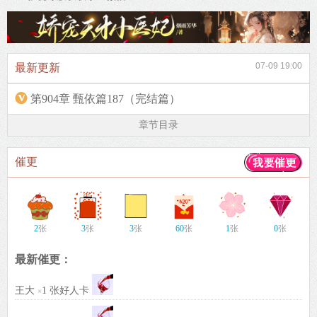
07-09 19:00
最新更新
第904章 甄依篇187（完结篇）
章节目录
催更
2
张
3
张
3
张
60
张
1
张
0
张
最新催更：
王大
1 张好人卡
×