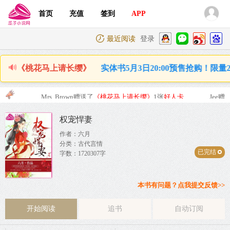
首页
充值
签到
APP
最近阅读
登录
🔊
发货）点击查看详情》》 实体书5月3日20:00预售抢购！限量2
《桃花马上请长缨》
Mrs. Brown
赠送了
《桃花马上请长缨》
1张
好人卡
Jee
赠送
权宠悍妻
作者：六月
分类：古代言情
已完结
字数：1720307字
本书有问题？点我提交反馈>>
开始阅读
追书
自动订阅