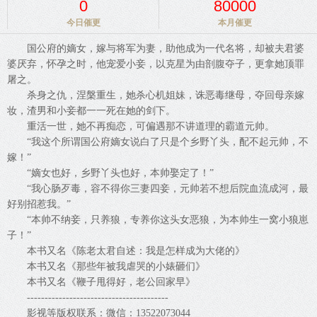
0
80000
今日催更
本月催更
国公府的嫡女，嫁与将军为妻，助他成为一代名将，却被夫君婆
婆厌弃，怀孕之时，他宠爱小妾，以克星为由剖腹夺子，更拿她顶罪
屠之。
杀身之仇，涅槃重生，她杀心机姐妹，诛恶毒继母，夺回母亲嫁
妆，渣男和小妾都一一死在她的剑下。
重活一世，她不再痴恋，可偏遇那不讲道理的霸道元帅。
“我这个所谓国公府嫡女说白了只是个乡野丫头，配不起元帅，不
嫁！”
“嫡女也好，乡野丫头也好，本帅娶定了！”
“我心肠歹毒，容不得你三妻四妾，元帅若不想后院血流成河，最
好别招惹我。”
“本帅不纳妾，只养狼，专养你这头女恶狼，为本帅生一窝小狼崽
子！”
本书又名《陈老太君自述：我是怎样成为大佬的》
本书又名《那些年被我虐哭的小婊砸们》
本书又名《鞭子甩得好，老公回家早》
----------------------------------------
影视等版权联系：微信：13522073044