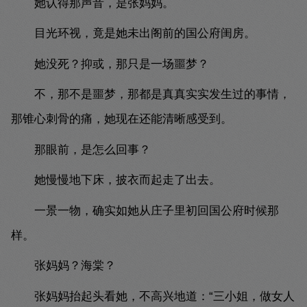
她认得那声音，是张妈妈。
目光环视，竟是她未出阁前的国公府闺房。
她没死？抑或，那只是一场噩梦？
不，那不是噩梦，那都是真真实实发生过的事情，
那锥心刺骨的痛，她现在还能清晰感受到。
那眼前，是怎么回事？
她慢慢地下床，披衣而起走了出去。
一景一物，确实如她从庄子里初回国公府时候那
样。
张妈妈？海棠？
张妈妈抬起头看她，不高兴地道：“三小姐，做女人