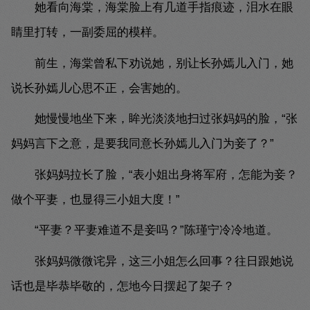
她看向海棠，海棠脸上有几道手指痕迹，泪水在眼
睛里打转，一副委屈的模样。
前生，海棠曾私下劝说她，别让长孙嫣儿入门，她
说长孙嫣儿心思不正，会害她的。
她慢慢地坐下来，眸光淡淡地扫过张妈妈的脸，“张
妈妈言下之意，是要我同意长孙嫣儿入门为妾了？”
张妈妈拉长了脸，“表小姐出身将军府，怎能为妾？
做个平妻，也显得三小姐大度！”
“平妻？平妻难道不是妾吗？”陈瑾宁冷冷地道。
张妈妈微微诧异，这三小姐怎么回事？往日跟她说
话也是毕恭毕敬的，怎地今日摆起了架子？