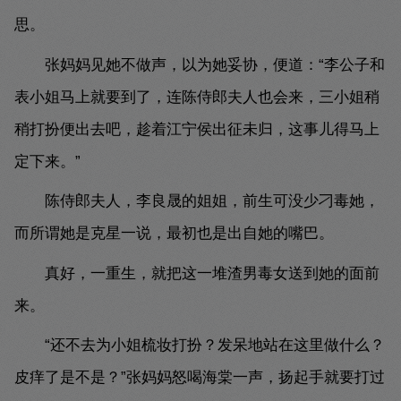
思。
张妈妈见她不做声，以为她妥协，便道：“李公子和
表小姐马上就要到了，连陈侍郎夫人也会来，三小姐稍
稍打扮便出去吧，趁着江宁侯出征未归，这事儿得马上
定下来。”
陈侍郎夫人，李良晟的姐姐，前生可没少刁毒她，
而所谓她是克星一说，最初也是出自她的嘴巴。
真好，一重生，就把这一堆渣男毒女送到她的面前
来。
“还不去为小姐梳妆打扮？发呆地站在这里做什么？
皮痒了是不是？”张妈妈怒喝海棠一声，扬起手就要打过