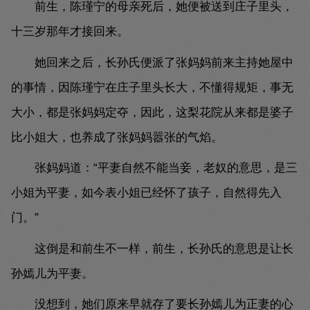
前生，陈瑾宁的母亲死后，她便被送到庄子里头，
十三岁那年才接回来。
她回来之后，长孙氏便派了张妈妈前来主持她屋中
的事情，因陈瑾宁在庄子里头长大，不懂得规矩，事无
大小，都是张妈妈定夺，因此，这梨花院从来都是婆子
比小姐大，也养成了张妈妈嚣张的气焰。
张妈妈道：“平妻自然不能当妾，老奴的意思，是三
小姐为平妻，如今表小姐已经怀了孩子，自然得先入
门。”
这倒是和前生不一样，前生，长孙氏的意思是让长
孙嫣儿为平妻。
没想到，她们原来早就存了要长孙嫣儿为正妻的心