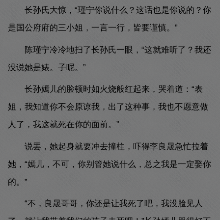
长孙氏大惊，“瑾宁你说什么？这话也是你说的？你
是国公府府的三小姐，一言一行，皆要谨慎。”
陈瑾宁冷冷地扫了长孙氏一眼，“这就难听了？我还
没说她是婊。子呢。”
长孙嫣儿的脸顿时如火烧般红起来，哭着道：“表
姐，我知道你不会原谅我，出了这种事，我也不愿意做
人了，我这就死在你的面前。”
说罢，她起身就要冲去撞柱，吓得李良晟急忙拉着
她，“嫣儿，不可，你别管她说什么，总之我是一定娶你
的。”
“不，良晟哥哥，你还是让我死了吧，我没脸见人