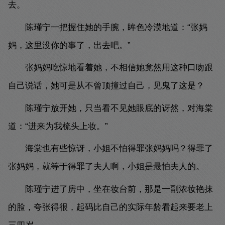
去。
陈瑾宁一把握住她的手腕，眸色冷漠地道：“张妈
妈，这里没你的事了，出去吧。”
张妈妈吃惊地看着她，不相信她竟然用这种口吻跟
自己说话，她可是从不曾顶撞过自己，见鬼了这是？
陈瑾宁放开她，只当看不见她眼底的讶然，对海棠
道：“进来为我梳头上妆。”
海棠也有些惊讶，小姐不怕得罪张妈妈吗？得罪了
张妈妈，就等于得罪了夫人啊，小姐是最怕夫人的。
陈瑾宁进了房中，坐在妆台前，那是一副浓妆艳抹
的脸，夸张得很，起码比自己的实际年龄看起来要老上