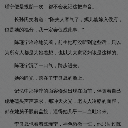
瑾宁便是投胎十次，都不会忘记这把声音。
长孙氏笑着道：“陈夫人客气了，嫣儿能嫁入侯府，
也是她的福分，我一定会促成此事。”
陈瑾宁冷冷地笑着，前生她可没听到这些话，只以
为所有人都是为她着想，也以为大家贤妇该是这样的。
陈瑾宁沉了一口气，跨步进去。
她的眸光，落在了李良晟的脸上。
记忆中那狰狞的面容倏然出现在面前，伴随着自己
跪地磕头声声哀求，那冲天火光，老夫人冷酷的面容，
都在她脑子眼前盘旋，逼得她几乎一口血吐出来。
李良晟也看着陈瑾宁，神色微微一怔，他只见过陈