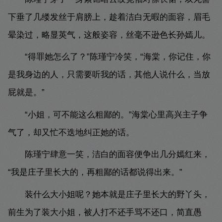
下垂了几缕发丝于肩膀上，趁着洁白无暇的面容，眉毛
晕染过，略显英气，这般姿容，丝毫不逊色长孙嫣儿。
“得罪她怎么了？”陈瑾宁冷笑，“海棠，你记住，你
是我身边的人，只需要听我的话，其他人说什么，当放
屁就是。”
“小姐，可不能这么粗鄙的。”海棠心里高兴主子争
气了，却又忙不迭地纠正她的话。
陈瑾宁肆意一笑，洁白的面容便争出几分嫣红来，
“我是庄子里长大的，再粗鄙的话都说得出来。”
装什么大小姐呢？她本就是庄子里长大的野丫头，
前生为了装大小姐，被人打不还手骂不还口，简直愚