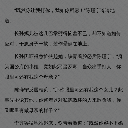
“既然你让我打你，我如你所愿！”陈瑾宁冷冷地
道。
长孙嫣儿被这几巴掌劈得恼羞不已，却不知道如何
应对，干脆身子一软，装作晕倒在地上。
长孙氏吓得急忙扶起她，铁青着脸怒斥陈瑾宁，“身
为国公府的小姐，竟如此刁蛮歹毒，当众出手打人，你
眼里可还有我这个母亲？”
陈瑾宁反唇相讥，“那你眼里可还有我这个女儿？此
事先不论其他，你帮着这对私德败坏的人来欺负我，你
又哪里有做母亲的样子？”
李齐容猛地站起来，铁青着脸道：“既然你容不下嫣