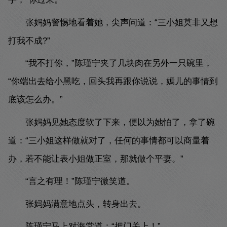
张妈妈警惕地看着她，尖声问道：“三小姐莫非又想
打我不成?”
“我不打你，”陈瑾宁夹了几块肉在另外一只碗里，
“你端出去给小黑吃，回头我再跟你说说，嫣儿的事情到
底该怎么办。”
张妈妈见她态度软了下来，便以为她怕了，拿了碗
道：“三小姐这样做就对了，任何的事情都可以商量着
办，若不能让表小姐做正室，那就做个平妻。”
“言之有理！”陈瑾宁微笑道。
张妈妈满意地点头，转身出去。
陈瑾宁马上对海棠道：“把门关上！”