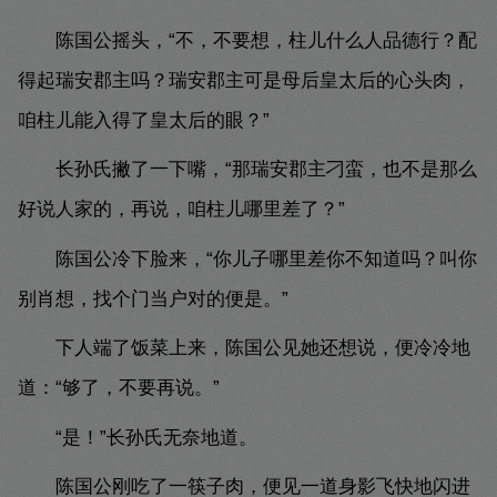
陈国公摇头，“不，不要想，柱儿什么人品德行？配
得起瑞安郡主吗？瑞安郡主可是母后皇太后的心头肉，
咱柱儿能入得了皇太后的眼？”
长孙氏撇了一下嘴，“那瑞安郡主刁蛮，也不是那么
好说人家的，再说，咱柱儿哪里差了？”
陈国公冷下脸来，“你儿子哪里差你不知道吗？叫你
别肖想，找个门当户对的便是。”
下人端了饭菜上来，陈国公见她还想说，便冷冷地
道：“够了，不要再说。”
“是！”长孙氏无奈地道。
陈国公刚吃了一筷子肉，便见一道身影飞快地闪进