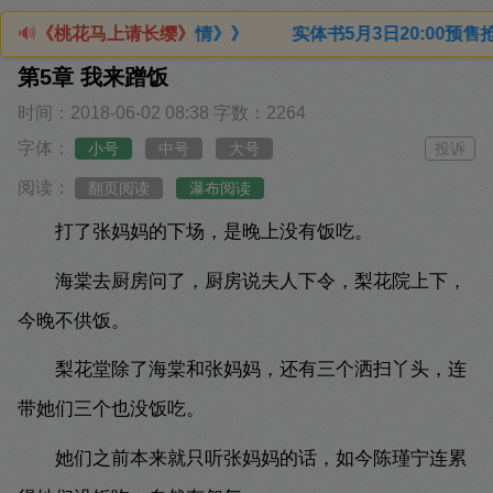
情》》 实体书5月3日20:00预售抢购！限量2000特签+印
🔊
《桃花马上请长缨》
第5章 我来蹭饭
时间：2018-06-02 08:38
字数：2264
字体：
小号
中号
大号
投诉
阅读：
翻页阅读
瀑布阅读
打了张妈妈的下场，是晚上没有饭吃。
海棠去厨房问了，厨房说夫人下令，梨花院上下，
今晚不供饭。
梨花堂除了海棠和张妈妈，还有三个洒扫丫头，连
带她们三个也没饭吃。
她们之前本来就只听张妈妈的话，如今陈瑾宁连累