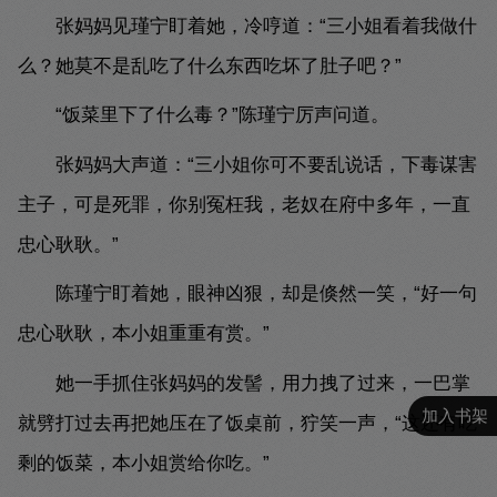
张妈妈见瑾宁盯着她，冷哼道：“三小姐看着我做什
么？她莫不是乱吃了什么东西吃坏了肚子吧？”
“饭菜里下了什么毒？”陈瑾宁厉声问道。
张妈妈大声道：“三小姐你可不要乱说话，下毒谋害
主子，可是死罪，你别冤枉我，老奴在府中多年，一直
忠心耿耿。”
陈瑾宁盯着她，眼神凶狠，却是倏然一笑，“好一句
忠心耿耿，本小姐重重有赏。”
她一手抓住张妈妈的发髻，用力拽了过来，一巴掌
加入书架
就劈打过去再把她压在了饭桌前，狞笑一声，“这还有吃
剩的饭菜，本小姐赏给你吃。”