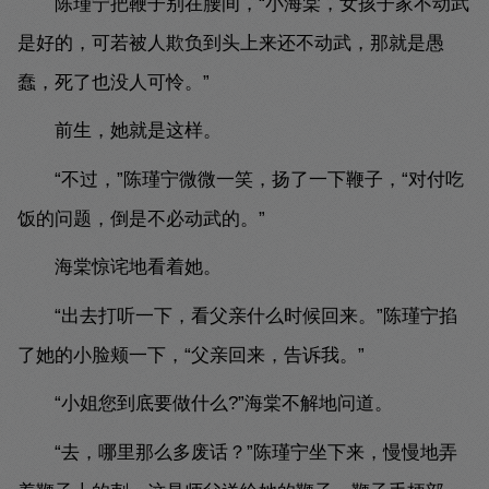
陈瑾宁把鞭子别在腰间，“小海棠，女孩子家不动武
是好的，可若被人欺负到头上来还不动武，那就是愚
蠢，死了也没人可怜。”
前生，她就是这样。
“不过，”陈瑾宁微微一笑，扬了一下鞭子，“对付吃
饭的问题，倒是不必动武的。”
海棠惊诧地看着她。
“出去打听一下，看父亲什么时候回来。”陈瑾宁掐
了她的小脸颊一下，“父亲回来，告诉我。”
“小姐您到底要做什么?”海棠不解地问道。
“去，哪里那么多废话？”陈瑾宁坐下来，慢慢地弄