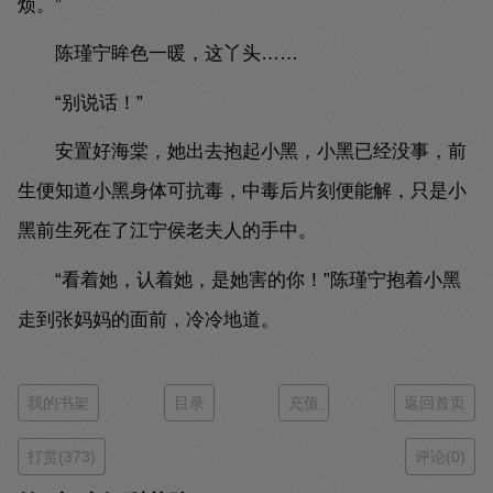
烦。”
陈瑾宁眸色一暖，这丫头……
“别说话！”
安置好海棠，她出去抱起小黑，小黑已经没事，前
生便知道小黑身体可抗毒，中毒后片刻便能解，只是小
黑前生死在了江宁侯老夫人的手中。
“看着她，认着她，是她害的你！”陈瑾宁抱着小黑
走到张妈妈的面前，冷冷地道。
我的书架
目录
充值
返回首页
打赏(373)
评论(0)