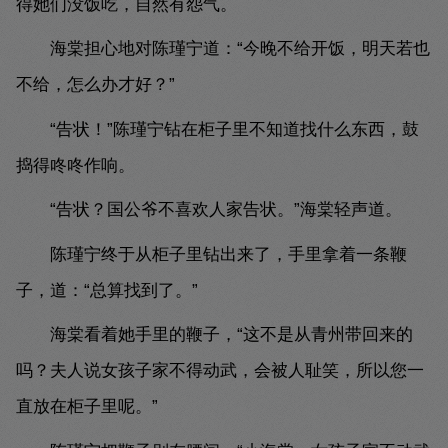
得她们没饭吃，自然有怨气。
海棠担心地对陈瑾宁道：“今晚不给开饭，明天若也
不给，怎么办才好？”
“告状！”陈瑾宁钻在柜子里不知道找什么东西，鼓
捣得咚咚作响。
“告状？国公爷不喜欢人家告状。”海棠轻声道。
陈瑾宁终于从柜子里钻出来了，手里拿着一条鞭
子，道：“总算找到了。”
海棠看着她手里的鞭子，“这不是从青州带回来的
吗？夫人说女孩子家不得动武，会被人耻笑，所以您一
直放在柜子里呢。”