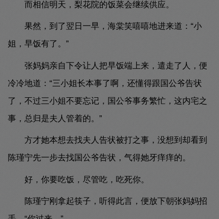
而相信明天，梨花院的饭菜会继续供应。
果然，到了翌日一早，海棠笑嘻嘻地进来道：“小
姐，早饭有了。”
张妈妈亲自下令让人把早饭端上来，遣走了人，便
冷冷地道：“三小姐长本事了啊，还懂得跟国公爷告状
了，不过三小姐不要忘记，国公爷事务繁忙，这内宅之
事，总归是夫人管着的。”
方才她本想去找夫人告状被打之事，没想到却看到
陈瑾宁先一步去找国公爷告状，气得她牙痒痒的。
好，你要吃饭，尽管吃，吃死你。
陈瑾宁刚拿起筷子，听得此言，便放下朝张妈妈招
手，“你过来。”