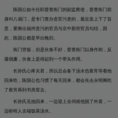
陈国公如今任职督查衙门的副监察使，督查衙门前
身叫八扇门，是专门查办贪官污吏的，最近皇上下了旨
意，要揪出福州贪污的官员与京中那些官员勾结，因
此，陈国公都是早出晚归。
衙门管饭，但是伙食不好，督查衙门以身作则，反
腐倡廉，伙食上是得起到一个带头作用。
长孙氏心疼夫君，所以总会备下汤水也夜宵等着他
回来吃，陈国公也习惯了每天回来，都会先去永明阁吃
了夜宵再到书房里去。
长孙氏见他回来，一边迎上去伺候他脱了外裳，一
边吩咐人去端饭菜汤水。