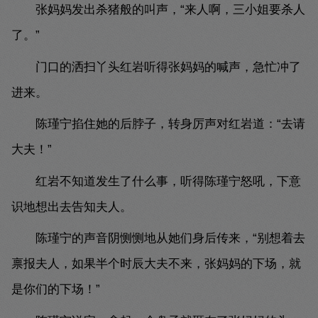
张妈妈发出杀猪般的叫声，“来人啊，三小姐要杀人
了。”
门口的洒扫丫头红岩听得张妈妈的喊声，急忙冲了
进来。
陈瑾宁掐住她的后脖子，转身厉声对红岩道：“去请
大夫！”
红岩不知道发生了什么事，听得陈瑾宁怒吼，下意
识地想出去告知夫人。
陈瑾宁的声音阴恻恻地从她们身后传来，“别想着去
禀报夫人，如果半个时辰大夫不来，张妈妈的下场，就
是你们的下场！”