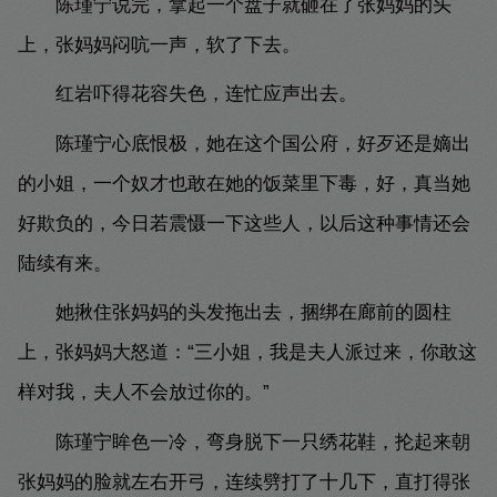
陈瑾宁说完，拿起一个盘子就砸在了张妈妈的头
上，张妈妈闷吭一声，软了下去。
红岩吓得花容失色，连忙应声出去。
陈瑾宁心底恨极，她在这个国公府，好歹还是嫡出
的小姐，一个奴才也敢在她的饭菜里下毒，好，真当她
好欺负的，今日若震慑一下这些人，以后这种事情还会
陆续有来。
她揪住张妈妈的头发拖出去，捆绑在廊前的圆柱
上，张妈妈大怒道：“三小姐，我是夫人派过来，你敢这
样对我，夫人不会放过你的。”
陈瑾宁眸色一冷，弯身脱下一只绣花鞋，抡起来朝
张妈妈的脸就左右开弓，连续劈打了十几下，直打得张