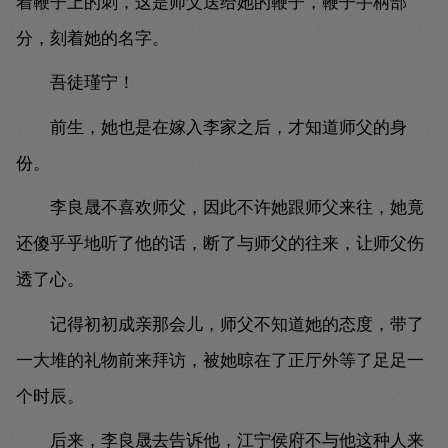
着鞭子上的刺，这是师父送给她的鞭子，鞭子手柄部
分，刻着她的名字。
吾徒瑾宁！
前生，她也是在嫁入李家之后，才知道师父的身
份。
李良晟不喜欢师父，因此不许她跟师父来往，她竟
还傻乎乎地听了他的话，断了与师父的往来，让师父伤
透了心。
记得初初成亲那会儿，师父不知道她的态度，带了
一大堆的礼物前来拜访，被她晾在了正厅外等了足足一
个时辰。
后来，李良晟去告诉他，江宁侯府不与他这种人来