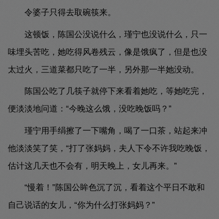
令婆子只得去取碗筷来。
这顿饭，陈国公没说什么，瑾宁也没说什么，只一
味埋头苦吃，她吃得风卷残云，像是饿疯了，但是也没
太过火，三道菜都只吃了一半，另外那一半她没动。
陈国公吃了几筷子就停下来看着她吃，等她吃完，
便淡淡地问道：“今晚这么饿，没吃晚饭吗？”
瑾宁用手绢擦了一下嘴角，喝了一口茶，站起来冲
他淡淡笑了笑，“打了张妈妈，夫人下令不许我吃晚饭，
估计这几天也不会有，明天晚上，女儿再来。”
“慢着！”陈国公眸色沉了沉，看着这个平日不敢和
自己说话的女儿，“你为什么打张妈妈？”