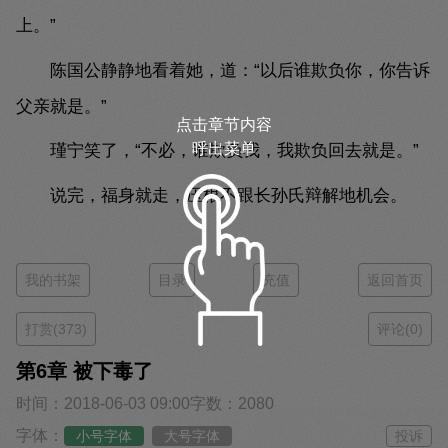
上。”
陈国公静静地看着她，道：“以后谁欺负你，你告诉
父亲就是。”
点击章节内容
呼出菜单
瑾宁笑了，“不必，谁欺负我，我欺负回去就是。”
说完，福身就走，压根不跟长孙氏辩解地机会。
我的书架
目录
充值
返回首页
打赏(373)
评论(0)
第6章 被下毒了
时间：2018-06-03 09:00
字数：2080
字体：
小号字体
大号字体
投诉