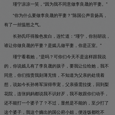
瑾宁凉凉一笑，“因为我不同意做李良晟的平妻。”
“你为什么要做李良晟的平妻？”陈国公声音扬高，
有了一丝愠怒之气。
长孙氏吓得脸色发白，连忙道：“瑾宁，你别胡说，
谁让你做良晟的平妻？是嫣儿做平妻，你是正室。”
瑾宁看着她，“是吗？可你们今天不是这样跟我说
的，你说嫣儿有了李良晟的孩子，要我让位给她，我不
同意，你们指责我刻薄无情，不知道为父亲的处境着
想，说如今长孙将军深得帝宠，父亲亟需拉拢，回到梨
花院，连张妈妈都说我不识好歹，我不敢跟你们动手，
还不能打一个婆子了？不过，显然是不能的，至少打了
这个婆子，我这个嫡出的国公府小姐，便连饭都吃不