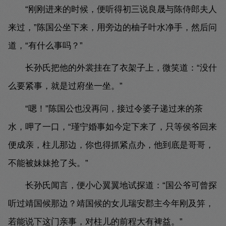
“刚刚进来的时候，便听得初三说良晟与陈侍郎夫人
来过，”陈国公坐下来，用旁边的柚子叶水净手，然后问
道，“有什么事吗？”
长孙氏把他的外裳挂在了衣架子上，微笑道：“没什
么要紧事，就是过府坐一坐。”
“嗯！”陈国公也没再问，接过令婆子递过来的茶
水，呷了一口，“瑾宁婚事如今定下来了，只等侯爷回来
便成亲，柱儿那边，你也得抓紧点办，他到底是哥哥，
不能被妹妹抢了头。”
长孙氏闻言，便小心翼翼地试探道：“国公爷可曾探
听过靖国候那边？靖国候的女儿瑞安郡主今年刚及笄，
若能说下这门亲事，对柱儿的前程大有裨益。”