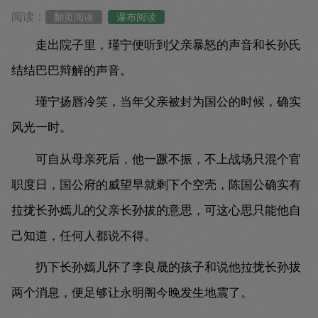
阅读：
翻页阅读
瀑布阅读
走出院子里，瑾宁便听到父亲暴怒的声音和长孙氏
结结巴巴辩解的声音。
瑾宁扬唇冷笑，当年父亲被封为国公的时候，确实
风光一时。
可自从母亲死后，他一蹶不振，不上战场只混个官
职度日，国公府的威望早就剩下个空壳，陈国公确实有
拉拢长孙嫣儿的父亲长孙拔的意思，可这心思只能他自
己知道，任何人都说不得。
扔下长孙嫣儿怀了李良晟的孩子和说他拉拢长孙拔
两个消息，便足够让永明阁今晚发生地震了。