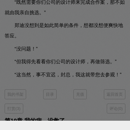
“既然需要你们公司的设计师来完成合作案，那不如
就由我亲自挑选。”
郑迪没想到是如此简单的条件，想都没想便爽快地
答应。
“没问题！”
“但我得先看看你们公司的设计师，再做筛选。”
“这当然，事不宜迟，封总，我这就带您去参观！”
我的书架
目录
充值
返回首页
打赏(3)
评论(0)
第10章 我的病，没救了