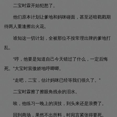
二宝时霖开始犯愁了。
他们原本计划让爹地和妈咪碰面，甚至还暗戳戳期
待两人重逢擦出火花。
谁知这一切计划，全被那位不按常理出牌的爹地打
乱。
“哼，他要是知道自己今天错过了什么，一定后悔
死。”大宝时宸傲娇地哼唧唧。
“走吧，二宝，估计妈咪已经等我们很久了。”
二宝时霖擦了擦眼角残余的泪水。
唉，他练习一晚上的演技，到头来还是浪费了。
回到商场，果然不出所料，时宛言紧张得要死。