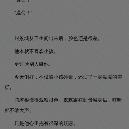
“遵命！”
“遵命！”
……
封景城从卫生间出来后，脸色还是很差。
他本就不喜欢小孩。
更讨厌别人碰他。
今天倒好，不仅被小孩碰瓷，还沾了一身黏腻的雪
糕。
腾若很懂得观察眼色，默默跟在封景城身后，呼吸
都不敢大声。
只是他心里抱有很深的疑惑。