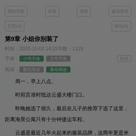
我的书架
目录
充值
返回首页
打赏(3)
评论(0)
第9章 小姐你别装了
时间：2020-10-02 14:15
字数：1129
字体：
小号字体
大号字体
投诉
阅读：
翻页阅读
瀑布阅读
周一，早上八点。
时宛言准时抵达云盛大楼门口。
昨晚她选了很久，最后在儿子的推荐下选了这里，
距离海景公寓只有十分钟捷运车程。
云盛是最近几年火起来的服装品牌，这两年更是米