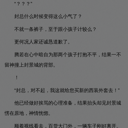
“？？？”
封总什么时候变得这么小气了？
不就一条裤子，至于跟小孩子计较么？
更何况人家还诚恳道歉了。
腾若在心中暗自为那两个孩子打抱不平，结果一不
留神撞上封景城的背部。
！
“封总，对不起，我这就给您买新的西装外套去！”
他已经做好挨骂的心理准备，结果抬头却见封景城
愣在原地，神情恍惚。
顺着视线看去，百货大门外，一辆车子刚好离开。