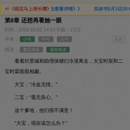
随机发货）点击查看详情》》 实体书5月3日20:00预售抢购！
🔊
《桃花马上请长缨》
第8章 还想再看她一眼
时间：2020-10-02 14:14
字数：1172
字体：
小号
中号
大号
投诉
阅读：
翻页阅读
瀑布阅读
看着封景城和助理保镖们冷漠离去，大宝时宸和二
宝时霖面面相觑。
大宝：“冷血无情。”
二宝：“毫无良心。”
这个爹地，他们很不满意！
“大宝，现在该怎么办？”