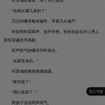
封景城黑着脸，终于开口说话。
“你俩从哪儿来的？”
沉沉的嗓音略有磁性，带着几分威严。
时宸和时霖闻声，放开怀抱，纷纷抬起头对上男人
那双深邃的丹凤眼。
奶声奶气的嗓音同时发出。
“从家里来的。”
封景城的嘴角微微抽搐。
“家长呢？”
加入书架
“我们迷路了！”
两孩子说话同声同气。