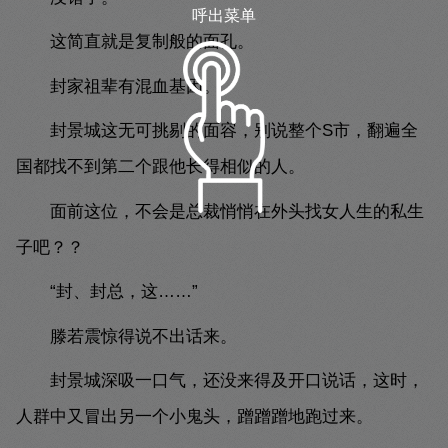
呼出菜单
这简直就是复制般的面孔。
封家祖辈有混血基因。
封景城这无可挑剔的面容，别说整个S市，翻遍全
国都找不到第二个跟他长得相似的人。
面前这位，不会是总裁悄悄在外头找女人生的私生
子吧？？
“封、封总，这……”
滕若震惊得说不出话来。
封景城深吸一口气，还没来得及开口说话，这时，
人群中又冒出另一个小鬼头，蹭蹭蹭地跑过来。