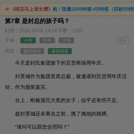
日20:00预售抢购！限量2000特签+印特签（四款印特随机
🔊
《桃花马上请长缨》
第7章 是封总的孩子吗？
时间：2020-10-02 14:14
字数：1162
字体：
小号
中号
大号
投诉
阅读：
翻页阅读
瀑布阅读
今天是封氏集团旗下的百货商场周年庆。
封景城作为集团首席总裁，被邀请到百货周年庆活
动，作为颁奖嘉宾。
台上，刚被颁完大奖的女子，似乎还有些不足。
趁封景城还未离去之前，拽了拽他的胳膊。
“请问可以跟您合照吗？”