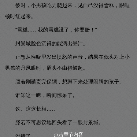
彼时，小男孩吃力爬起来，见自己没得雪糕，眼眶
顿时红起来。
“雪糕……我的雪糕没了，你要赔！”
封景城脸色沉得的能滴出墨汁。
正想从喉咙里发出愤怒的声音，结果在低头对上小
男孩的丹凤眼时，眉头不由得皱起。
滕若刚谴责完保镖，想蹲下来处理闹腾的孩子。
谁知这一瞧，瞬间惊呆了。
这、这这长相……
滕若不可思议地回头看了一眼封景城。
点击章节内容
没错了。