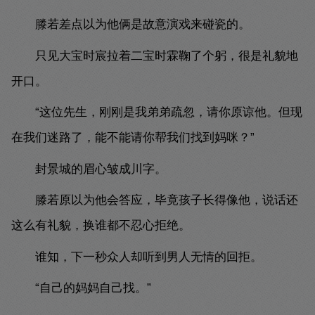
滕若差点以为他俩是故意演戏来碰瓷的。
只见大宝时宸拉着二宝时霖鞠了个躬，很是礼貌地
开口。
“这位先生，刚刚是我弟弟疏忽，请你原谅他。但现
在我们迷路了，能不能请你帮我们找到妈咪？”
封景城的眉心皱成川字。
滕若原以为他会答应，毕竟孩子长得像他，说话还
这么有礼貌，换谁都不忍心拒绝。
谁知，下一秒众人却听到男人无情的回拒。
“自己的妈妈自己找。”