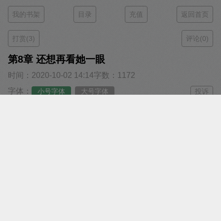
我的书架
目录
充值
返回首页
打赏(3)
评论(0)
第8章 还想再看她一眼
时间：2020-10-02 14:14
字数：1172
字体：
小号字体
大号字体
投诉
阅读：
翻页阅读
瀑布阅读
看着封景城和助理保镖们冷漠离去，大宝时宸和二
宝时霖面面相觑。
大宝：“冷血无情。”
二宝：“毫无良心。”
这个爹地，他们很不满意！