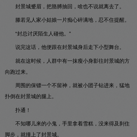
封景城蹙眉，把胳膊抽回，啥也不说就离去了。
滕若见人家小姑娘一片痴心碎满地，忍不住提醒。
“封总讨厌陌生人碰他。”
说完这话，他便跟在封景城身后走下小型舞台。
就在这时候，人群中有一抹瘦小身影往封景城的方
向跑过来。
周围的保镖一个不留神，就被小团子钻进来，猛地
扑倒在封景城的腿上。
扑通！
不知哪儿来的小鬼，手里拿着雪糕，没来得及刹住
脚步，就撞上了封景城。