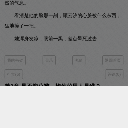
然的气息。
看清楚他的脸那一刻，顾云汐的心脏被什么东西，
猛地撞了一把。
她浑身发凉，眼前一黑，差点晕死过去……
我的书架
目录
充值
返回首页
打赏(6)
评论(0)
第3章 是否能分辨，抱你的男人是谁？
时间：2023-06-28 09:38
字数：1021
字体：
小号字体
大号字体
投诉
阅读：
翻页阅读
瀑布阅读
顾云汐知道，君夜玄和君楚离长得很像。