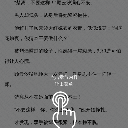
“楚离，不要这样！”顾云汐满心不安。
男人却低头，从身后将她紧紧抱住。
他解开了顾云汐大红嫁衣的衣带，低低浅笑：“洞房
花烛夜，你猜本王要做什么？”
被烈酒熏过的嗓子，性感得一塌糊涂，却也是可怕
得让人心慌。
顾云汐猛地睁大一双云眸，浑身忍不住一阵轻一
点击章节内容
颤。
呼出菜单
楚离从不在她面前，自称本王！
“不要这样，你、你先放开我。”她开始挣扎。
才发现，双手被绑得很紧，根本挣不脱。