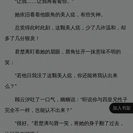
“让我……让我再看看你。”
她依旧看着他眼角的美人痣，有些失神。
总觉得此时此刻，这颗美人痣，少了几许温和，却
多了几分狠戾！
君楚离盯着她的眉眼，唇角扯开一抹意味不明的
笑：
“若他日我没了这颗美人痣，你还能将我认出来
么？”
顾云汐吐了一口气，幽幽说：“听说你与四皇兄性子
加入书架
完全不一样，岂能认不出来？”
“很好。”君楚漓勾唇一笑，将她的身子翻了过去，