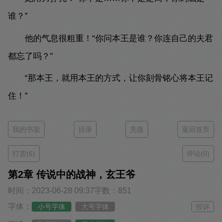
谁？”
他的气息很粗重！“你问本王是谁？你连自己的夫君
都忘了吗？”
“那本王，就用本王的方式，让你刻骨铭心将本王记
住！”
我的书架
目录
充值
返回首页
打赏(6)
评论(0)
第2章 传说中的战神，玄王爷
时间：2023-06-28 09:37
字数：851
字体：
小号字体
大号字体
投诉