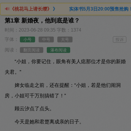
查看详情》》 实体书5月3日20:00预售抢购！限量2000特
🔊
《桃花马上请长缨》
第1章 新婚夜，他到底是谁？
时间：2023-06-28 09:35
字数：1374
字体：
小号
中号
大号
投诉
阅读：
翻页阅读
瀑布阅读
“小姐，你要记住，眼角有美人痣那位才是你的新婚
夫君。”
婢女临走之前，还在提醒：“小姐，若是他们闹洞
房，小姐可千万别搞错了！”
顾云汐点了点头。
今天是她和君楚离成亲的日子。