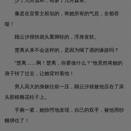
少了几分温和，却多了几分森寒。
像是在宣誓主权似的，将她所有的气息，全都吞
噬！
顾云汐很快就头重脚轻的，浑身发软。
楚离从来不会这样的，是因为喝了酒的缘故吗？
“楚离……啊！楚离，你要做什么？”他竟然将她的
身子转了过去，让她背对着他！
男人高大的身躯往前一压，顾云汐就被他压在了床
头那根雕花柱子上。
手腕一紧，她惊愕地发现，自己的双手，被他用纱
幔绑住了！