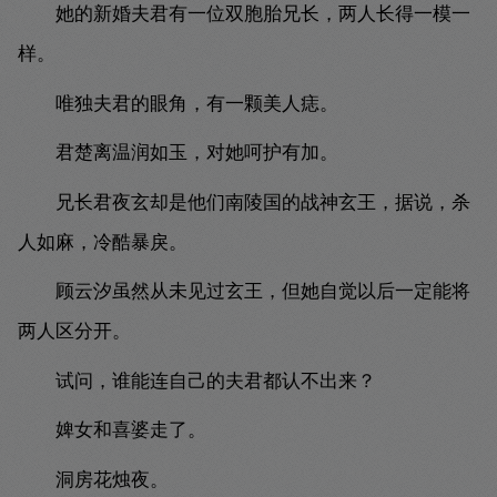
她的新婚夫君有一位双胞胎兄长，两人长得一模一
样。
唯独夫君的眼角，有一颗美人痣。
君楚离温润如玉，对她呵护有加。
兄长君夜玄却是他们南陵国的战神玄王，据说，杀
人如麻，冷酷暴戾。
顾云汐虽然从未见过玄王，但她自觉以后一定能将
两人区分开。
试问，谁能连自己的夫君都认不出来？
婢女和喜婆走了。
洞房花烛夜。