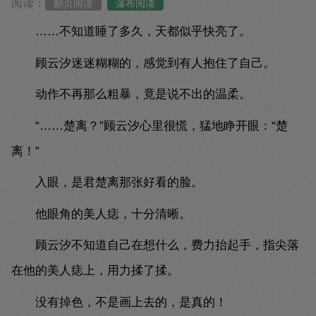
阅读：
翻页阅读
瀑布阅读
……不知道睡了多久，天都似乎快亮了。
顾云汐迷迷糊糊的，感觉到有人抱住了自己。
动作不再那么粗暴，竟是说不出的温柔。
“……楚离？”顾云汐心里很慌，猛地睁开眼：“楚
离！”
入眼，是君楚离那张好看的脸。
他眼角的美人痣，十分清晰。
顾云汐不知道自己在想什么，费力抬起手，指尖落
在他的美人痣上，用力揉了揉。
没有掉色，不是画上去的，是真的！