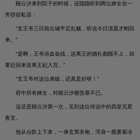
顾云汐来到院子的时候，还隐隐听到两位婢女在一
旁窃窃私语：
“玄王爷三日前出城平定乱贼，听说今日清晨才刚回
来。”
“是啊，王爷浴血奋战，连离王的婚礼都顾不上，却
要赶回来送离王妃入宫。”
“玄王爷对这位弟媳，还真是好呀！”
府中所有婢女，对顾云汐都羡慕不已。
这还是顾云汐第一次，见到这位传说中的四皇兄君
夜玄。
他从台阶上下来，一身玄黑衣袍，浑身一股萧索冷