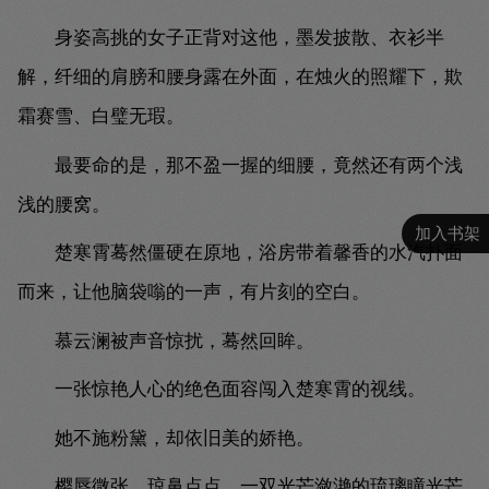
身姿高挑的女子正背对这他，墨发披散、衣衫半
解，纤细的肩膀和腰身露在外面，在烛火的照耀下，欺
霜赛雪、白璧无瑕。
最要命的是，那不盈一握的细腰，竟然还有两个浅
浅的腰窝。
加入书架
楚寒霄蓦然僵硬在原地，浴房带着馨香的水汽扑面
而来，让他脑袋嗡的一声，有片刻的空白。
慕云澜被声音惊扰，蓦然回眸。
一张惊艳人心的绝色面容闯入楚寒霄的视线。
她不施粉黛，却依旧美的娇艳。
樱唇微张、琼鼻点点，一双光芒潋滟的琉璃瞳光芒