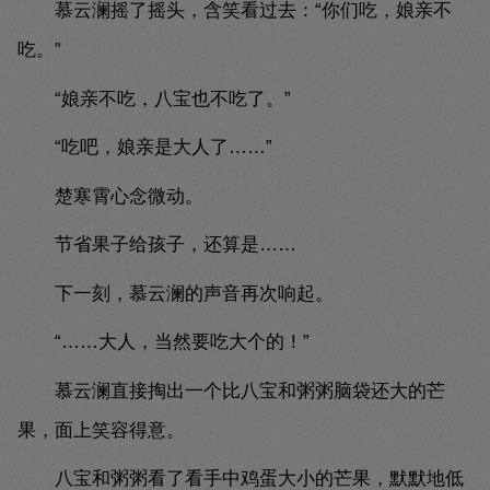
慕云澜摇了摇头，含笑看过去：“你们吃，娘亲不
吃。”
“娘亲不吃，八宝也不吃了。”
“吃吧，娘亲是大人了……”
楚寒霄心念微动。
节省果子给孩子，还算是……
下一刻，慕云澜的声音再次响起。
“……大人，当然要吃大个的！”
慕云澜直接掏出一个比八宝和粥粥脑袋还大的芒
果，面上笑容得意。
八宝和粥粥看了看手中鸡蛋大小的芒果，默默地低