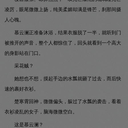
凌厉，眼尾微微上扬，纯美柔媚却满是锋芒，刹那间摄
人心魄。
慕云澜正准备沐浴，结果衣服脱了一半，就听到门
被推开的声音，整个人都惊住了，回头就看到一个高大
的身影站在门口。
采花贼？
她想也不想，摸起手边的水瓢就砸了过去，而后快
速的裹好衣衫。
楚寒霄回神，微微偏头，躲过了水瓢的袭击，看着
衣衫凌乱的女子，脑海微微空白。
这是慕云澜？