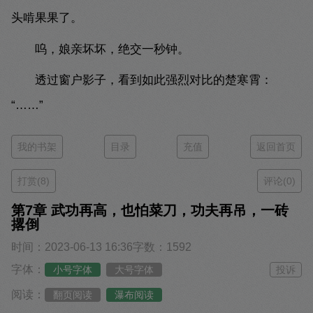
头啃果果了。
呜，娘亲坏坏，绝交一秒钟。
透过窗户影子，看到如此强烈对比的楚寒霄：
“……”
我的书架
目录
充值
返回首页
打赏(8)
评论(0)
第7章 武功再高，也怕菜刀，功夫再吊，一砖
撂倒
时间：2023-06-13 16:36
字数：1592
字体：
小号字体
大号字体
投诉
阅读：
翻页阅读
瀑布阅读