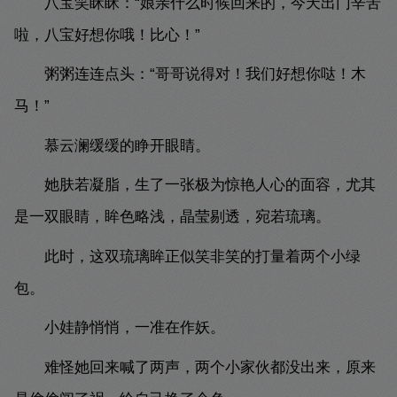
八宝笑眯眯：“娘亲什么时候回来的，今天出门辛苦
啦，八宝好想你哦！比心！”
粥粥连连点头：“哥哥说得对！我们好想你哒！木
马！”
慕云澜缓缓的睁开眼睛。
她肤若凝脂，生了一张极为惊艳人心的面容，尤其
是一双眼睛，眸色略浅，晶莹剔透，宛若琉璃。
此时，这双琉璃眸正似笑非笑的打量着两个小绿
包。
小娃静悄悄，一准在作妖。
难怪她回来喊了两声，两个小家伙都没出来，原来