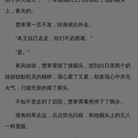
上，夜光的。
楚寒霄一言不发，转身就往外走。
“本王自己走走，你们不必跟着。”
“是。”
夜风徐徐，楚寒霄摸了摸额头，想到白日里两个奶
娃娃狡黠机灵的模样，眉心紧了又紧，却发现心中并无
火气，只能无奈的摇了摇头。
不知不觉走到了后院，楚寒霄蓦然停下了脚步。
墙角的草丛边，点点荧光闪烁，和他额头上的王八
一样显眼。