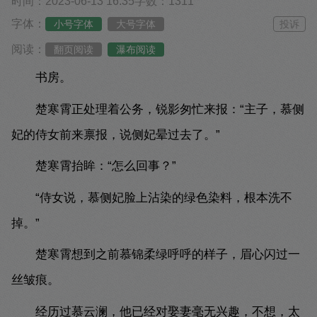
时间：2023-06-13 16:35
字数：1311
字体：
小号字体
大号字体
投诉
阅读：
翻页阅读
瀑布阅读
书房。
楚寒霄正处理着公务，锐影匆忙来报：“主子，慕侧
妃的侍女前来禀报，说侧妃晕过去了。”
楚寒霄抬眸：“怎么回事？”
“侍女说，慕侧妃脸上沾染的绿色染料，根本洗不
掉。”
楚寒霄想到之前慕锦柔绿呼呼的样子，眉心闪过一
丝皱痕。
经历过慕云澜，他已经对娶妻毫无兴趣，不想，太