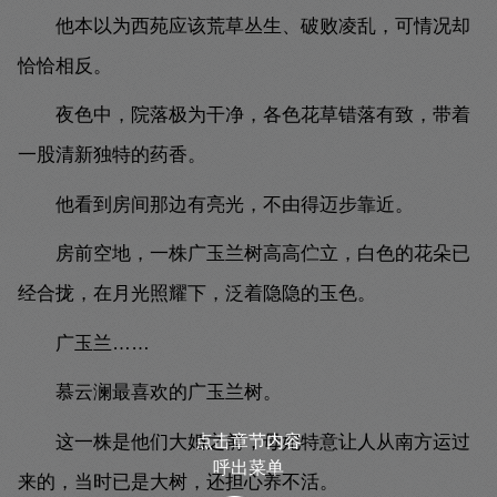
他本以为西苑应该荒草丛生、破败凌乱，可情况却
恰恰相反。
夜色中，院落极为干净，各色花草错落有致，带着
一股清新独特的药香。
他看到房间那边有亮光，不由得迈步靠近。
房前空地，一株广玉兰树高高伫立，白色的花朵已
经合拢，在月光照耀下，泛着隐隐的玉色。
广玉兰……
慕云澜最喜欢的广玉兰树。
这一株是他们大婚之前，母妃特意让人从南方运过
点击章节内容
呼出菜单
来的，当时已是大树，还担心养不活。