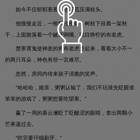
如今不仅郁郁葱葱，还花苞压满枝头。
他慢慢走近，一根树枝横斜，树枝下挂着一架秋
千，上面散落着一个龇牙咧嘴、面目狰狞的布老虎。
楚寒霄鬼使神差的将布老虎拎起来，看着大小不一
的两只耳朵，神色有些一言难尽。
忽然，房间内传来孩子清脆的笑声。
“哈哈哈，娘亲，粥粥认输了，我们不玩谁先眨眼谁
笨笨的游戏了，粥粥想要吃望果。”
赢了一局的慕云澜眨了眨酸涩的眼睛，拿出两颗小
芒果递过去。
“吃完要仔细刷牙。”