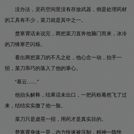
没办法，灵药空间里没有存放武器，倒是处理药材
的工具有不少，菜刀就是其中之一。
楚寒霄话未说完，两把菜刀直奔他脑门而来，冰冷
的刀锋寒芒闪烁。
看出两把菜刀的不凡之处，他心念一动，抬手一
招，菜刀乖巧的落入了他的掌心。
“慕云……”
他抬头解释，结果话未出口，一把药粉蓦然飞了过
来，结结实实撒了他一脸。
菜刀只是虚晃一招，用药才是真实目的。
楚寒霄身体一晃，内力快速被压制，精神一阵恍