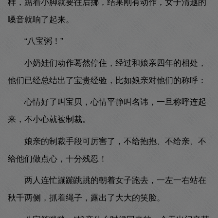
样，踮着小脚就要往后挪，结果刚有动作，女子清越的
嗓音就响了起来。
“八宝粥！”
小奶娃们动作蓦然停住，经过和娘亲四年的相处，
他们已经总结出了宝贵经验，比如娘亲对他们的称呼：
心情好了叫宝贝，心情平静叫名讳，一旦称呼连起
来，不小心就被制裁。
娘亲的制裁手段可厉害了，不给抱抱、不给亲、不
给他们做点心，十分残忍！
两人连忙蹦蹦跳跳的朝着女子跑去，一左一右站在
秋千两侧，抓着绳子，露出了大大的笑脸。