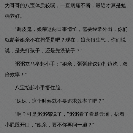
为哥哥的八宝体质较弱，一直病痛不断，最近才算是勉
强养好。
“调皮鬼，娘亲这两日事情忙，需要经常外出，你们
就趁着娘亲不在捣蛋是吧？现在，娘亲很生气，你们说
说，是先打孩子，还是先洗孩子？”
粥粥立马举起小手：“娘亲，粥粥建议边打边洗，双
倍效率！”
八宝抬起小手捂住脸。
“妹妹，这个时候就不要追求效率了吧？”
“啊？可是粥粥都说了，”粥粥看了看慕云澜，捂着
小屁股开口，“娘亲，要不你再问一遍？”