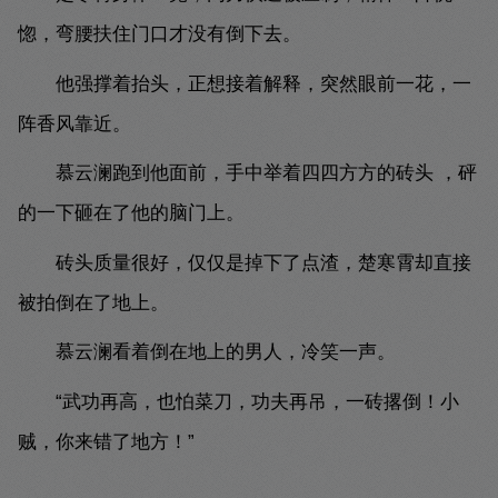
惚，弯腰扶住门口才没有倒下去。
他强撑着抬头，正想接着解释，突然眼前一花，一
阵香风靠近。
慕云澜跑到他面前，手中举着四四方方的砖头 ，砰
的一下砸在了他的脑门上。
砖头质量很好，仅仅是掉下了点渣，楚寒霄却直接
被拍倒在了地上。
慕云澜看着倒在地上的男人，冷笑一声。
“武功再高，也怕菜刀，功夫再吊，一砖撂倒！小
贼，你来错了地方！”