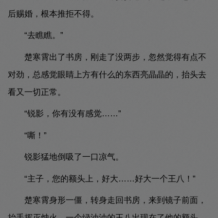
后赐婚，根本推拒不得。
“去瞧瞧。”
楚寒霄出了书房，刚走了没两步，忽然觉得有点不
对劲，总感觉眼睛上方有什么的东西亮晶晶的，抬头去
看又一切正常。
“锐影，你有没有感觉……”
“嘶！”
锐影猛地倒吸了一口凉气。
“主子，您的额头上，好大……好大一个王八！”
楚寒霄身形一僵，转身走回书房，来到镜子前面，
抬手挥灭烛火，一个绿油油的王八出现在了他的额头