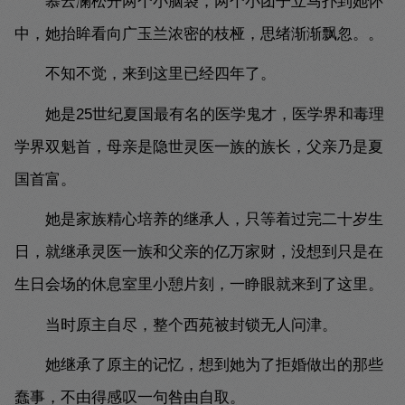
慕云澜松开两个小脑袋，两个小团子立马扑到她怀
中，她抬眸看向广玉兰浓密的枝桠，思绪渐渐飘忽。。
不知不觉，来到这里已经四年了。
她是25世纪夏国最有名的医学鬼才，医学界和毒理
学界双魁首，母亲是隐世灵医一族的族长，父亲乃是夏
国首富。
她是家族精心培养的继承人，只等着过完二十岁生
日，就继承灵医一族和父亲的亿万家财，没想到只是在
生日会场的休息室里小憩片刻，一睁眼就来到了这里。
当时原主自尽，整个西苑被封锁无人问津。
她继承了原主的记忆，想到她为了拒婚做出的那些
蠢事，不由得感叹一句咎由自取。