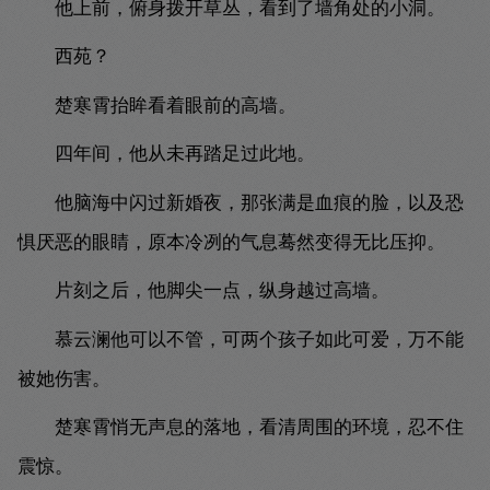
他上前，俯身拨开草丛，看到了墙角处的小洞。
西苑？
楚寒霄抬眸看着眼前的高墙。
四年间，他从未再踏足过此地。
他脑海中闪过新婚夜，那张满是血痕的脸，以及恐
惧厌恶的眼睛，原本冷冽的气息蓦然变得无比压抑。
片刻之后，他脚尖一点，纵身越过高墙。
慕云澜他可以不管，可两个孩子如此可爱，万不能
被她伤害。
楚寒霄悄无声息的落地，看清周围的环境，忍不住
震惊。