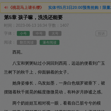
体书5月3日20:00预售抢购！限量2000特签+印特签（四款
🔊
《桃花马上请长缨》
第5章 孩子嘛，洗洗还能要
时间：2023-06-13 16:34
字数：1407
字体：
小号
中号
大号
投诉
阅读：
翻页阅读
瀑布阅读
西苑。
八宝和粥粥钻过小洞回到西苑，远远的便看到广玉
兰树下的秋千上，仰面躺着的女子。
她身姿修长，乌发如墨，一身白色烟罗裙垂下，裙
摆随着秋千摇晃的幅度微微晃动，有种岁月静谧之感。
两个奶娃娃互相对视一眼，看着自己脏兮兮的模