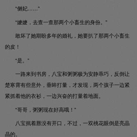
“侧妃……”
“嬷嬷，去查一查那两个小畜生的身份。”
敢坏了她期盼多年的婚礼，她要扒了那两个小畜生
的皮！
“是。”
一路来到书房，八宝和粥粥极为安静乖巧，反倒让
楚寒霄有些意外，垂眸打量，才发现，两个孩子一边紧
紧抓着他的衣衫，一边兴奋的打量着地面。
“哥哥，粥粥现在好高哦！”
八宝抿着唇没有开口，不过，一双桃花眼倒是亮晶
晶的。