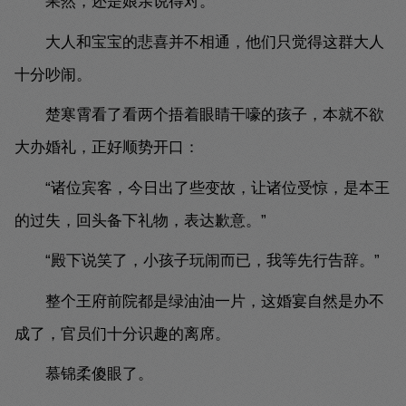
果然，还是娘亲说得对。
大人和宝宝的悲喜并不相通，他们只觉得这群大人
十分吵闹。
楚寒霄看了看两个捂着眼睛干嚎的孩子，本就不欲
大办婚礼，正好顺势开口：
“诸位宾客，今日出了些变故，让诸位受惊，是本王
的过失，回头备下礼物，表达歉意。”
“殿下说笑了，小孩子玩闹而已，我等先行告辞。”
整个王府前院都是绿油油一片，这婚宴自然是办不
成了，官员们十分识趣的离席。
慕锦柔傻眼了。