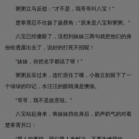
粥粥立马反驳：“才不是，我哥哥叫八宝！”
楚寒霄忍不住扬了扬唇角：“原来是八宝和粥粥。”
八宝已经傻眼了，没想到妹妹三两句就把他们的身
份给透露出去了，说好的打死不招呢！
“妹妹，你把名字都说了呀！”
粥粥反应过来，连忙捂住了嘴，小脸立刻留下了一
个绿绿的印记，水汪汪的眼睛满是懊恼。
“哥哥，我不是故意哒。”
八宝站起身来，将妹妹挡在身后，奶声奶气的对着
楚寒霄开口：