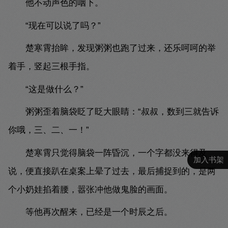
他不动声色的咽下。
“现在可以说了吗？”
楚寒霄抬眸，发现粥粥也跑了过来，还乐呵呵的举
着手，竖起三根手指。
“这是做什么？”
粥粥歪着脑袋眨了眨大眼睛：“叔叔，数到三就告诉
你哦，三、二、一！”
楚寒霄只觉得脑袋一阵昏沉，一个字都没来得及
加入书架
说，便直接趴在桌案上晕了过去，最后捕捉到的，是两
个小奶娃掐着腰，嚣张冲他做鬼脸的画面。
等他再次醒来，已经是一个时辰之后。