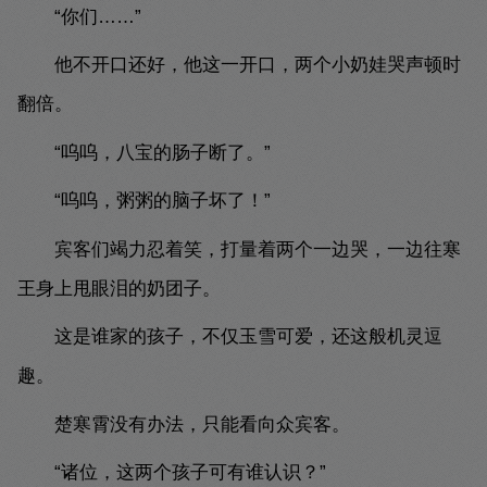
“你们……”
他不开口还好，他这一开口，两个小奶娃哭声顿时
翻倍。
“呜呜，八宝的肠子断了。”
“呜呜，粥粥的脑子坏了！”
宾客们竭力忍着笑，打量着两个一边哭，一边往寒
王身上甩眼泪的奶团子。
这是谁家的孩子，不仅玉雪可爱，还这般机灵逗
趣。
楚寒霄没有办法，只能看向众宾客。
“诸位，这两个孩子可有谁认识？”