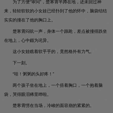
为了方便“审问”，楚寒霄半蹲在地，还未回过神
来，轻轻软软的小女娃已经扑到了他的怀中，脑袋结结
实实的撞在了他的胸口上。
楚寒霄闷吭一声，身体一个踉跄，差点被撞得跌坐
在地上，心中颇为诧异。
这小女娃瞧着软乎乎的，竟然格外有力气。
下一刻。
“哇！粥粥的头好疼！”
两个孩子坐在地上，一个捂着胸口，一个抱着脑
袋，哭得眼泪稀里哗啦。
楚寒霄愣在当场，冷峻的面容崩的紧紧的。