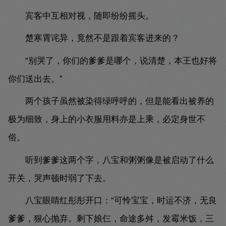
宾客中互相对视，随即纷纷摇头。
楚寒霄诧异，竟然不是跟着宾客进来的？
“别哭了，你们的爹爹是哪个，说清楚，本王也好将
你们送出去。”
两个孩子虽然被染得绿呼呼的，但是能看出被养的
极为细致，身上的小衣服用料亦是上乘，必定身世不
俗。
听到爹爹这两个字，八宝和粥粥像是被启动了什么
开关，哭声顿时弱了下去。
八宝眼睛红彤彤开口：“可怜宝宝，时运不济，无良
爹爹，狠心抛弃。剩下娘仨，命途多舛，发霉米饭，三