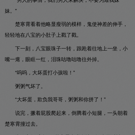
“男人的事情，我们男人来解决，不要为难我妹
妹。”
楚寒霄看着他略显瘦弱的模样，鬼使神差的伸手，
轻轻地在八宝的小肚子上戳了戳。
下一刻，八宝眼珠子一转，踉跄着往地上一坐，小
嘴一瘪，眼眶一红，泪珠咕噜咕噜往外掉。
“呜呜，大坏蛋打小孩啦！”
粥粥气坏了。
“大坏蛋，欺负我哥哥，粥粥和你拼了！”
说完，撅着屁股爬起来，倒腾着小短腿，一头朝着
楚寒霄撞过去。