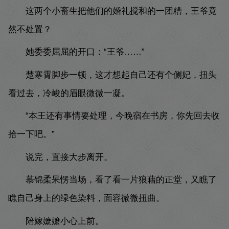
这两个小畜生把他们的婚礼搅和的一团糟，王爷竟
然不处置？
她委委屈屈的开口：“王爷……”
楚寒霄脚步一顿，这才想起自己还有个侧妃，扭头
看过去，冷峻的眉眼微微一凝。
“本王还有事情要处理，今晚宿在书房，你先回去收
拾一下吧。”
说完，直接大步离开。
慕锦柔呆愣当场，看了看一片狼藉的正堂，又瞧了
瞧自己身上的绿色染料，面容微微扭曲。
陪嫁嬷嬷小心上前。