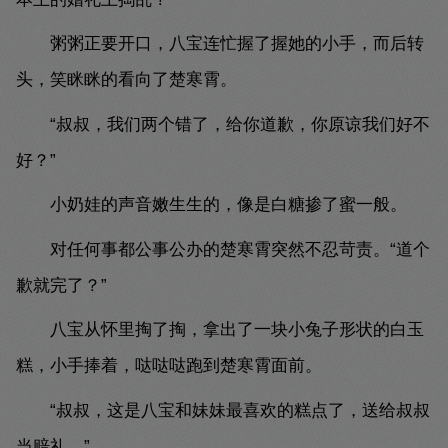
粥粥正要开口，八宝连忙握了握她的小手，而后转
头，笑眯眯的看向了楚寒霄。
“叔叔，我们两个错了，给你道歉，你原谅我们好不
好？”
小奶娃的声音嫩生生的，像是白糖掺了蜜一般。
对任何事都公事公办的楚寒霄突然不忍苛责。“道个
歉就完了？”
八宝从怀里掏了掏，拿出了一块小兔子形状的白玉
糕，小手捧着，哒哒哒跑到楚寒霄面前。
“叔叔，这是八宝和妹妹最喜欢的糕点了，送给叔叔
当赔礼。”