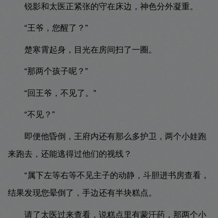
锐影和太医正紧张的守在床边，神色分外凝重。
“王爷，您醒了？”
楚寒霄起身，目光在房间扫了一圈。
“那两个孩子呢？”
“回王爷，不见了。”
“不见？”
即便他昏倒，王府内还有那么多护卫，两个小娃跑
来跑去，还能逃得过他们的视线？
“属下左等右等不见主子的动静，斗胆进书房查看，
结果发现您晕倒了，手边还有半块糕点。
请了太医过来查看，说糕点里有蒙汗药，那两个小