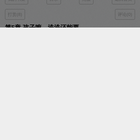
打赏(8)
评论(0)
第5章 孩子嘛，洗洗还能要
时间：2023-06-13 16:34
字数：1407
字体：
小号字体
大号字体
投诉
阅读：
翻页阅读
瀑布阅读
西苑。
八宝和粥粥钻过小洞回到西苑，远远的便看到广玉
兰树下的秋千上，仰面躺着的女子。
她身姿修长，乌发如墨，一身白色烟罗裙垂下，裙
摆随着秋千摇晃的幅度微微晃动，有种岁月静谧之感。
两个奶娃娃互相对视一眼，看着自己脏兮兮的模