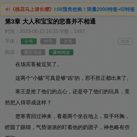
20:00预售抢购！限量2000特签+印特签（四款印特随机发货
🔊
《桃花马上请长缨》
第3章 大人和宝宝的悲喜并不相通
时间：2023-06-13 16:33
字数：1487
字体：
小号
中号
大号
投诉
阅读：
翻页阅读
瀑布阅读
在场宾客被逗笑了。
这两个“小贼”可真是够“凶”的，邪不胜正都出来了。
寒王是抢了他们的点心，还是夺了他们的玩具，竟
然把人得罪成这样？
楚寒霄回过神来，看着两个坐在地上，双手环胸，
瞪圆了眼睛，气势汹汹的盯着他的奶团子，神色略有些