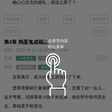
她心心念念的婚礼，就这么算了？
我的书架
目录
充值
返回首页
打赏(8)
评论(0)
点击章节内容
第4章 捣蛋鬼成福星
呼出菜单
时间：2023-06-13 16:34
字数：1594
字体：
小号字体
大号字体
投诉
阅读：
翻页阅读
瀑布阅读
宾客离开，偌大的寒王府安静了下来。
楚寒霄垂眸打量着两个绿团子，思量了好一会儿，
这才弯腰，试探着将小团子拎起来，抱在怀中朝书房走
去。慕锦柔不敢置信。