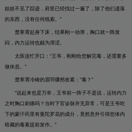
娃娃不见了踪迹，府里已经找过一遍了，除了他们遗落
的东西，没有任何线索。”
楚寒霄起身下床，结果刚一动弹，胸口就一阵发
闷，内力运转也颇为滞涩。
太医连忙开口：“王爷，刚刚给您解完毒，还需要多
做休息。”
楚寒霄冷峻的眉羽骤然收紧：“毒？”
“说起来也是万幸，王爷前一阵子不是说，运转内力
之时胸口刺痛吗？当时下官诊脉并无异常，可是王爷吃
下的蒙汗药里有曼陀罗花的成分，竟然意外引得您体内
暗藏的毒素提前发作。”