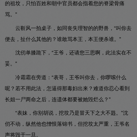
的祖坟，只怕百姓和朝中官员都会指着您的脊梁骨痛
骂。”
云靳风一拍桌子，如同丧失理智的的野兽，“叫你去
便去，扯什么其他的？谁敢骂本王，本王便杀谁。”
沈仞单膝跪下，“王爷，还请您三思啊，此法实在不
妥。”
冷霜霜在旁道：“表哥，王爷叫你去，你啰嗦什么
呢？若不用此法，怎逼得那毒妇出来？难道你忍心看到
长姐一尸两命之后，连遗体都要被她毁烂么？”
“表妹，你别胡说，挖坟乃是冒天下之大不韪。”沈
仞不动，纵然他也憎恨落锦书，但挖坟太严重，王爷名
声将毁于一旦。