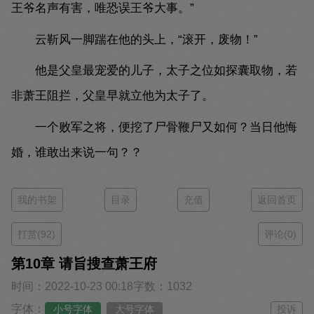
王爷名声有害，唯恐误王爷大事。”
云靳风一脚踹在他的头上，“滚开，废物！”
他是父皇最宠爱的儿子，太子之位如探囊取物，若
非萧王阻拦，父皇早就立他为太子了。
一个败军之将，便挖了尸骨鞭尸又如何？当日他悔
婚，谁敢出来说一句？？
我的书架
目录
充值
返回首页
打赏(92)
评论(0)
第10章 请旨搜查萧王府
时间：2022-10-23 00:18
字数：1032
字体：
小号字体
大号字体
投诉