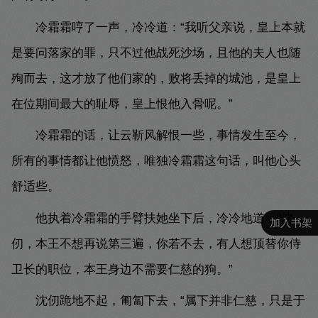
冷霜霜哼了一声，冷冷道：“我听父亲说，皇上本就
是要问落家的罪，只不过他战死沙场，且他的夫人也随
殉而去，这才放了他们家的，败将丢掉的城池，是皇上
在位期间最大的耻辱，皇上恨他入骨呢。”
冷霜霜的话，让云靳风解恨一些，事情发生至今，
所有的事情都让他愤怒，唯独冷霜霜这句话，叫他心头
舒适些。
他执着冷霜霜的手臂扶她坐下后，冷冷地道：“沈
加入书架
仞，本王不想再说第三遍，你若不去，有人想顶替你侍
卫长的职位，本王身边不需要仁慈的狗。”
沈仞跪地不起，匍匐下去，“属下并非仁慈，只是于