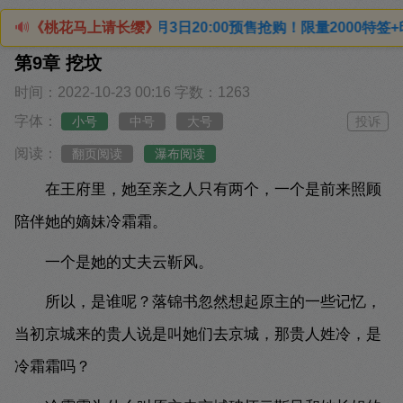
》》 实体书5月3日20:00预售抢购！限量2000特签+印特
🔊
《桃花马上请长缨》
第9章 挖坟
时间：2022-10-23 00:16
字数：1263
字体：
小号
中号
大号
投诉
阅读：
翻页阅读
瀑布阅读
在王府里，她至亲之人只有两个，一个是前来照顾
陪伴她的嫡妹冷霜霜。
一个是她的丈夫云靳风。
所以，是谁呢？落锦书忽然想起原主的一些记忆，
当初京城来的贵人说是叫她们去京城，那贵人姓冷，是
冷霜霜吗？