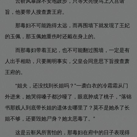
云靳风暴躁不安地踱步，只等天亮便马上入宫请
旨，他要带人搜查萧王府。
那毒妇不可能跑得太远，而再围墙下就发现了王妃
的玉佩，那玉佩她重伤时还戴在身上的。
而那毒妇带着王妃，也不可能翻过围墙，一定是有
人出手相助，只要阐明事实，父皇会同意思下旨搜查萧
王府的。
“姐夫，还没找到长姐吗？”一袭白衣的冷霜霜从门
外进来，她哭得嗓子都沙哑了，眼底肿成了桃子，“落锦
书那贱人到底带长姐的遗体去哪里了？莫不是她杀了长
姐不够，还要毁她尸身？她太恶毒了。”
这是云靳风所害怕的，那毒妇在府中的日子表现得