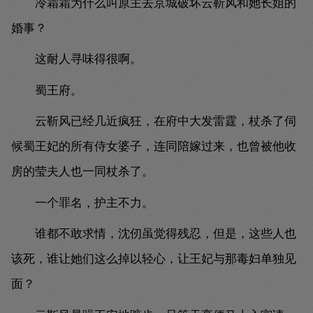
冷霜霜为什么叫原主去京城破坏云靳风和她长姐的
婚事？
这耐人寻味得很啊。
蜀王府。
云靳风已经几近疯狂，在府中大发雷霆，杖杀了伺
候蜀王妃的所有侍女婆子，连同陪嫁过来，也曾被他收
房的莹夫人也一同杖杀了。
一个罪名，护主不力。
谁都不敢求情，沈仞虽觉得残忍，但是，这些人也
该死，谁让她们这么掉以轻心，让王妃与那毒妇单独见
面？