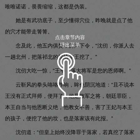
唯唯诺诺，畏畏缩缩，这都是伪装。
她是有武功底子，至少懂得穴位，昨晚就是点了他
的穴才能带走箐箐。
点击章节内容
呼出菜单
念及此，他五内俱焚，厉声下令，“沈仞，你派人去
一趟北州，把落祁北的坟给本王挖了。”
沈仞大吃一惊，“王爷，落大将军是您的恩师啊。”
云靳风的拳头咯咯作响，眸色阴沉地道：“且不说本
王没有正式拜师，便拜了，他是败军之将，朝廷罪臣，
本王自当与他恩断义绝，他教女不善，害了王妃与本王
的孩子，便挖了他的坟，也是落家该有此报。”
沈仞道：“但皇上始终没降罪于落家，若真挖了落家