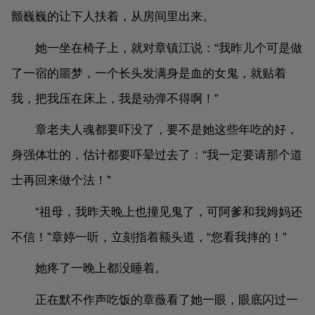
颤巍巍的让下人扶着，从房间里出来。
她一坐在椅子上，就对章镇江说：“我昨儿个可是做
了一宿的噩梦，一个长头发满身是血的女鬼，就贴着
我，把我压在床上，我是动弹不得啊！”
章老夫人魂都要吓没了，要不是她这些年吃的好，
身强体壮的，估计都要吓晕过去了：“我一定要请那个道
士再回来做个法！”
“祖母，我昨天晚上也撞见鬼了，可阿爹和我姆妈还
不信！”章婷一听，立刻指着额头道，“您看我摔的！”
她疼了一晚上都没睡着。
正在默不作声吃饭的章薇看了她一眼，眼底闪过一