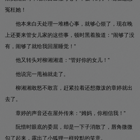
冤枉她！
他本来白天处理一堆糟心事，就够心烦了，现在晚
上还要来管女儿家的这些事，顿时黑着脸道：“闹够了没
有，闹够了就给我回屋睡觉！”
他又转头对柳湘湘道：“管好你的女儿！”
他说完一甩袖就走了。
柳湘湘敢怒不敢言，赶紧拉着还想撒泼的章婷就出
去了。
章婷的声音还在屋外传来：“姆妈，你相信我！”
阮惜时眼底的委屈，却是一下子消散了，唇角微微
勾了起来，露出了小狐狸一样狡黠的笑意。