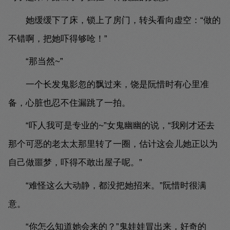
她缓缓下了床，锁上了房门，转头看向虚空：“做的
不错啊，把她吓得够呛！”
“那当然~”
一个长发鬼影忽的飘过来，饶是阮惜时有心里准
备，心脏也忍不住漏跳了一拍。
“吓人我可是专业的~”女鬼幽幽的说，“我刚才还去
那个可恶的老太太那里转了一圈，估计这会儿她正以为
自己做噩梦，吓得不敢出屋子呢。”
“难怪这么大动静，都没把她招来。”阮惜时很满
意。
“你怎么知道她会来的？”鬼娃娃冒出来，好奇的