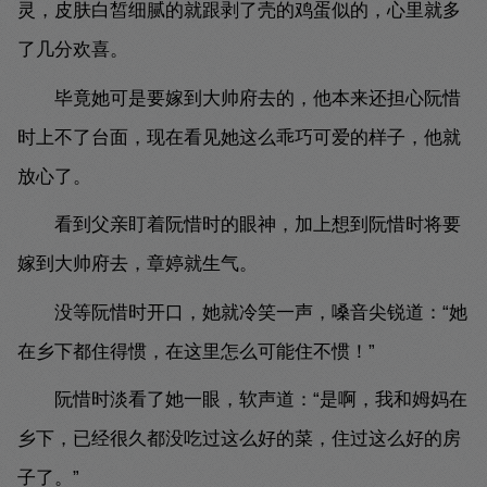
灵，皮肤白皙细腻的就跟剥了壳的鸡蛋似的，心里就多
了几分欢喜。
毕竟她可是要嫁到大帅府去的，他本来还担心阮惜
时上不了台面，现在看见她这么乖巧可爱的样子，他就
放心了。
看到父亲盯着阮惜时的眼神，加上想到阮惜时将要
嫁到大帅府去，章婷就生气。
没等阮惜时开口，她就冷笑一声，嗓音尖锐道：“她
在乡下都住得惯，在这里怎么可能住不惯！”
阮惜时淡看了她一眼，软声道：“是啊，我和姆妈在
乡下，已经很久都没吃过这么好的菜，住过这么好的房
子了。”