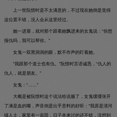
上一世阮惜时是不太满意的，不过现在她倒是觉得
这位置不错，没人会从这里经过。
她一进屋，就对那个跟着她飘进来的女鬼说：“你想
报仇吗，我可以帮你。”
女鬼一双黑洞洞的眼，默不作声的盯着她。
“我跟那个道士也有仇。”阮惜时言语诚恳，“仇人的
仇人，就是朋友。”
女鬼：“……”
大概是被阮惜时这个说法给说服了，女鬼缓缓张开
了满是血的嘴，声音倒是出乎意料的好听：“我原是清河
镇人士，家里有一亩田，日子本来过的还不错，没想到