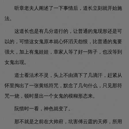
听章老夫人阐述了一下事情后，道长立刻就开始施
法。
这道长也是有几分道行的，让普通的鬼现形还是可
以的，可惜这女鬼原本就心怀滔天怨恨，比普通的鬼要
强大，加上有鬼娃娃，章家人等了好一阵子，也没等到
女鬼出现。
道士看法术不灵，头上不由滴下了几滴汗，赶紧从
怀里掏出了一张黄纸符咒，默念了几句什么，只见那符
咒一烧，顿时显出一个女鬼的模糊形态来。
阮惜时一看，神色就变了。
那不就是之前在大帅府，坑害傅云霆的天师，所用