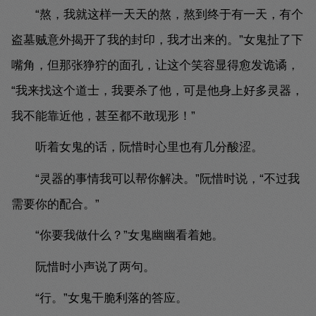
“熬，我就这样一天天的熬，熬到终于有一天，有个
盗墓贼意外揭开了我的封印，我才出来的。”女鬼扯了下
嘴角，但那张狰狞的面孔，让这个笑容显得愈发诡谲，
“我来找这个道士，我要杀了他，可是他身上好多灵器，
我不能靠近他，甚至都不敢现形！”
听着女鬼的话，阮惜时心里也有几分酸涩。
“灵器的事情我可以帮你解决。”阮惜时说，“不过我
需要你的配合。”
“你要我做什么？”女鬼幽幽看着她。
阮惜时小声说了两句。
“行。”女鬼干脆利落的答应。