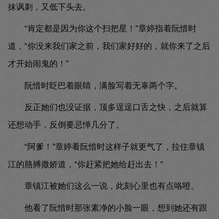
抹讽刺，又低下头去。
“肯定都是因为你这个扫把星！”章婷指着阮惜时
道，“你没来我们家之前，我们家好好的，就你来了之后
才开始闹鬼的！”
阮惜时眨巴着眼睛，满脸写着无辜两个字。
反正她们也没证据，顶多逞逞口舌之快，之后就算
还想动手，反倒要忌惮几分了。
“阿爹！”章婷看阮惜时这样子就更气了，拉住章镇
江的胳膊撒娇道，“你赶紧把她给赶出去！”
章镇江被她们这么一说，此刻心里也有点咯噔。
他看了阮惜时那张素净的小脸一眼，想到她还有跟