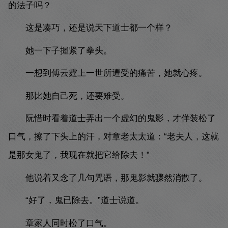
的法子吗？
这是凑巧，还是说天下道士都一个样？
她一下子握紧了拳头。
一想到傅云霆上一世所遭受的痛苦，她就心疼。
那比她自己死，还要难受。
阮惜时看着道士弄出一个虚幻的鬼影，才佯装松了
口气，擦了下头上的汗，对章老太太道：“老夫人，这就
是那女鬼了，我现在就把它给除去！”
他说着又念了几句咒语，那鬼影就骤然消散了。
“好了，鬼已除去。”道士说道。
章家人同时松了口气。