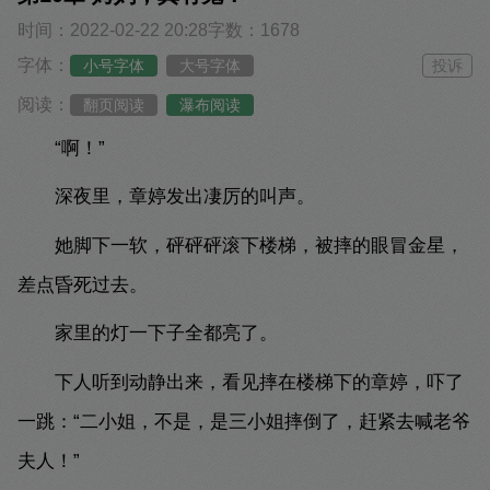
时间：2022-02-22 20:28
字数：1678
字体：
小号字体
大号字体
投诉
阅读：
翻页阅读
瀑布阅读
“啊！”
深夜里，章婷发出凄厉的叫声。
她脚下一软，砰砰砰滚下楼梯，被摔的眼冒金星，
差点昏死过去。
家里的灯一下子全都亮了。
下人听到动静出来，看见摔在楼梯下的章婷，吓了
一跳：“二小姐，不是，是三小姐摔倒了，赶紧去喊老爷
夫人！”