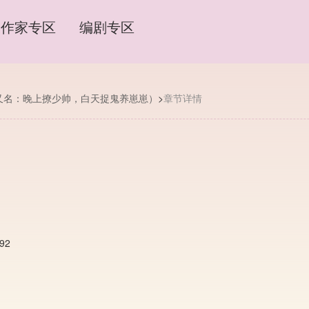
作家专区
编剧专区
又名：晚上撩少帅，白天捉鬼养崽崽）
>
章节详情
92