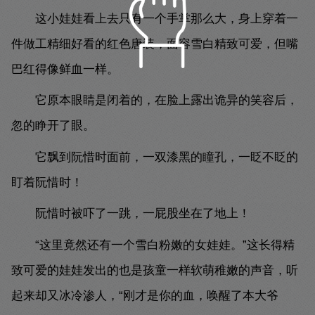
这小娃娃看上去只有一个手掌那么大，身上穿着一
件做工精细好看的红色唐装，面容雪白精致可爱，但嘴
巴红得像鲜血一样。
它原本眼睛是闭着的，在脸上露出诡异的笑容后，
忽的睁开了眼。
它飘到阮惜时面前，一双漆黑的瞳孔，一眨不眨的
盯着阮惜时！
阮惜时被吓了一跳，一屁股坐在了地上！
“这里竟然还有一个雪白粉嫩的女娃娃。”这长得精
致可爱的娃娃发出的也是孩童一样软萌稚嫩的声音，听
起来却又冰冷渗人，“刚才是你的血，唤醒了本大爷