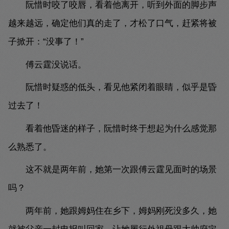
阮惜时咬了咬唇，看着他离开，听到外面的脚步声
越来越远，确定他们真的走了，才松了口气，赶紧将被
子掀开：“没事了！”
傅云霆没说话。
阮惜时疑惑的低头，看见他紧闭着眼睛，似乎是昏
过去了！
看着他昏迷的样子，阮惜时终于想起为什么感觉那
么熟悉了。
这不就是两年前，她第一次跟傅云霆见面时的场景
吗？
两年前，她跟姆妈住在乡下，姆妈刚死没多久，她