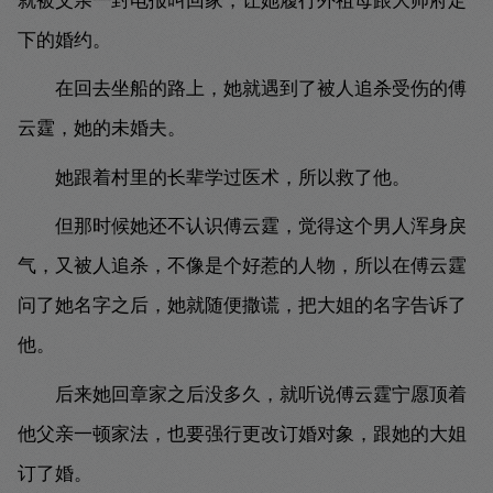
就被父亲一封电报叫回家，让她履行外祖母跟大帅府定
下的婚约。
在回去坐船的路上，她就遇到了被人追杀受伤的傅
云霆，她的未婚夫。
她跟着村里的长辈学过医术，所以救了他。
但那时候她还不认识傅云霆，觉得这个男人浑身戾
气，又被人追杀，不像是个好惹的人物，所以在傅云霆
问了她名字之后，她就随便撒谎，把大姐的名字告诉了
他。
后来她回章家之后没多久，就听说傅云霆宁愿顶着
他父亲一顿家法，也要强行更改订婚对象，跟她的大姐
订了婚。