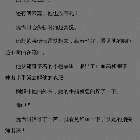
还有傅云霆，他也没有死！
阮惜时心头顿时涌起喜悦。
她赶紧将傅云霆扶起来，靠着坐好，看见他的腰间
还不断的在流血。
她从随身带着的小包裹里，取出了止血药和绷带，
伸出小手就去解他的衣服。
刚解开他的外衣，她的手指就忽的疼了一下。
“啊！”
阮惜时轻呼了一声，就看见鲜血一下子从她的指尖
涌出来！