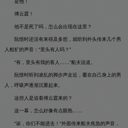
是他！
傅云霆！
他不是死了吗，怎么会出现在这里？
阮惜时还没有来得及多想，就听到外头传来几个男
人粗犷的声音：“里头有人吗？”
“有，里头有我的客人……”船夫说道。
阮惜时听到凌乱的脚步声走近，覆在自己身上的男
人，呼吸声逐渐沉重起来。
这些人是追着傅云霆来的？
这一幕，怎么好像有点眼熟……
“诶，你们不能进去！”外面传来船夫焦急的声音，