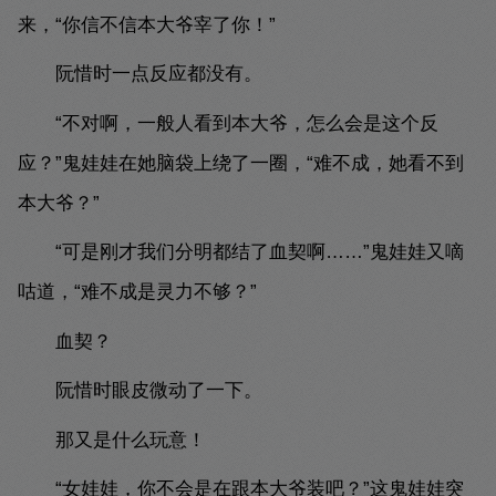
来，“你信不信本大爷宰了你！”
阮惜时一点反应都没有。
“不对啊，一般人看到本大爷，怎么会是这个反
应？”鬼娃娃在她脑袋上绕了一圈，“难不成，她看不到
本大爷？”
“可是刚才我们分明都结了血契啊……”鬼娃娃又嘀
咕道，“难不成是灵力不够？”
血契？
阮惜时眼皮微动了一下。
那又是什么玩意！
“女娃娃，你不会是在跟本大爷装吧？”这鬼娃娃突