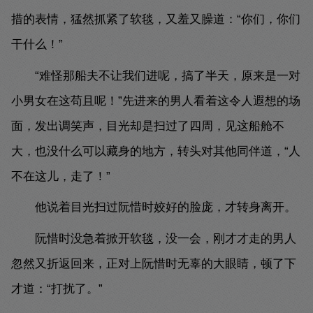
措的表情，猛然抓紧了软毯，又羞又臊道：“你们，你们
干什么！”
“难怪那船夫不让我们进呢，搞了半天，原来是一对
小男女在这苟且呢！”先进来的男人看着这令人遐想的场
面，发出调笑声，目光却是扫过了四周，见这船舱不
大，也没什么可以藏身的地方，转头对其他同伴道，“人
不在这儿，走了！”
他说着目光扫过阮惜时姣好的脸庞，才转身离开。
阮惜时没急着掀开软毯，没一会，刚才才走的男人
忽然又折返回来，正对上阮惜时无辜的大眼睛，顿了下
才道：“打扰了。”