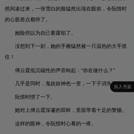
然间凑过来，一张雪白的脸猛然出现在眼前，令阮惜时
的心脏差点都停了。
她险些以为自己要露馅了。
没想到下一刻，她的手腕猛然被一只温热的大手抓
住！
傅云霆低沉磁性的声音响起：“你在做什么？”
几乎是同时，鬼娃娃神色一变，一下子消失了！
加入书架
阮惜时愣了一下。
她对上傅云霆深邃的双眸，里面带着十足的警惕。
这样的眼神，令阮惜时心蓦的一疼。