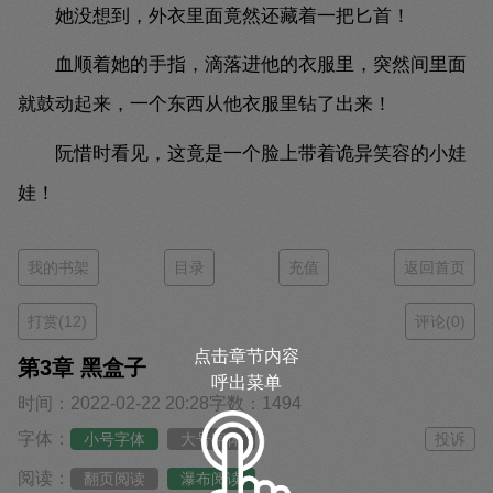
她没想到，外衣里面竟然还藏着一把匕首！
血顺着她的手指，滴落进他的衣服里，突然间里面
就鼓动起来，一个东西从他衣服里钻了出来！
阮惜时看见，这竟是一个脸上带着诡异笑容的小娃
娃！
我的书架
目录
充值
返回首页
打赏(12)
评论(0)
点击章节内容
第3章 黑盒子
呼出菜单
时间：2022-02-22 20:28
字数：1494
字体：
小号字体
大号字体
投诉
阅读：
翻页阅读
瀑布阅读