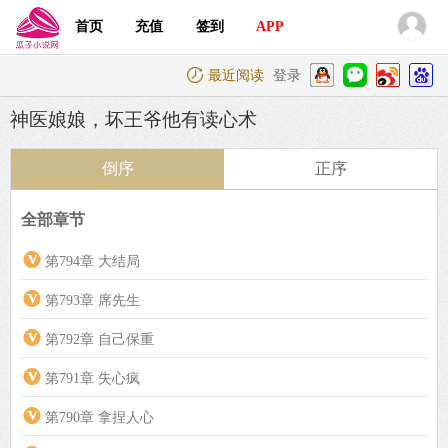
首页
充值
签到
APP
最近阅读
登录
神医娘娘，坏王爷他有读心术
倒序
正序
全部章节
第794章 大结局
第793章 席先生
第792章 自己保重
第791章 失心疯
第790章 拿捏人心