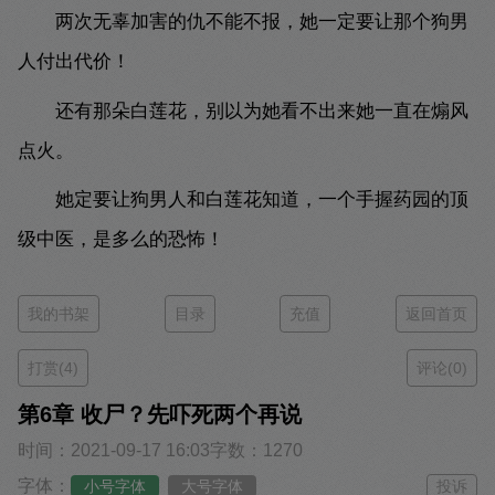
两次无辜加害的仇不能不报，她一定要让那个狗男
人付出代价！
还有那朵白莲花，别以为她看不出来她一直在煽风
点火。
她定要让狗男人和白莲花知道，一个手握药园的顶
级中医，是多么的恐怖！
我的书架
目录
充值
返回首页
打赏(4)
评论(0)
第6章 收尸？先吓死两个再说
时间：2021-09-17 16:03
字数：1270
字体：
小号字体
大号字体
投诉