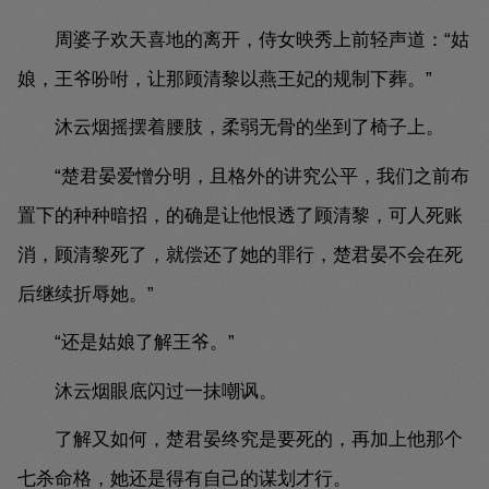
周婆子欢天喜地的离开，侍女映秀上前轻声道：“姑
娘，王爷吩咐，让那顾清黎以燕王妃的规制下葬。”
沐云烟摇摆着腰肢，柔弱无骨的坐到了椅子上。
“楚君晏爱憎分明，且格外的讲究公平，我们之前布
置下的种种暗招，的确是让他恨透了顾清黎，可人死账
消，顾清黎死了，就偿还了她的罪行，楚君晏不会在死
后继续折辱她。”
“还是姑娘了解王爷。”
沐云烟眼底闪过一抹嘲讽。
了解又如何，楚君晏终究是要死的，再加上他那个
七杀命格，她还是得有自己的谋划才行。