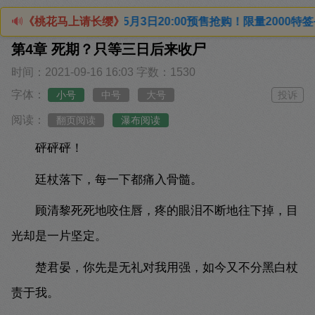
日20:00预售抢购！限量2000特签+印特签（四款印特随机发
🔊
《桃花马上请长缨》
第4章 死期？只等三日后来收尸
时间：2021-09-16 16:03
字数：1530
字体：
小号
中号
大号
投诉
阅读：
翻页阅读
瀑布阅读
砰砰砰！
廷杖落下，每一下都痛入骨髓。
顾清黎死死地咬住唇，疼的眼泪不断地往下掉，目
光却是一片坚定。
楚君晏，你先是无礼对我用强，如今又不分黑白杖
责于我。