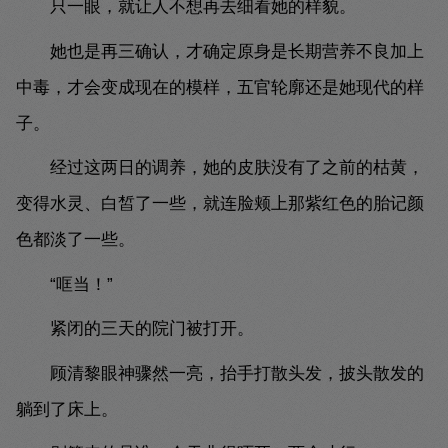
只一眼，就让人不想再去细看她的样貌。
她也是再三确认，才确定原身是长期营养不良加上
中毒，才会变成现在的模样，五官轮廓还是她现代的样
子。
经过这两日的调养，她的皮肤没有了之前的枯黄，
变得水灵、白皙了一些，就连脸颊上那紫红色的胎记颜
色都淡了一些。
“哐当！”
紧闭的三天的院门被打开。
顾清黎眼神骤然一亮，抬手打散头发，披头散发的
躺到了床上。