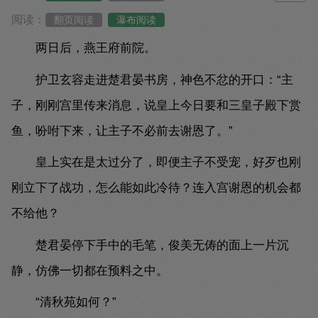
阅读：
翻页阅读
瀑布阅读
两日后，燕王府前院。
护卫玄容走进楚君晏书房，神色不忿的开口：“主
子，刚刚宫里传来消息，说皇上今日要和三皇子殿下赏
鱼，吩咐下来，让主子不必前去谢恩了。”
皇上实在是太过分了，即便主子不受宠，好歹也刚
刚立下了战功，怎么能如此冷待？连入宫谢恩的机会都
不给他？
楚君晏停下手中的毛笔，俊美无俦的面上一片沉
静，仿佛一切都在预料之中。
“清秋苑如何？”