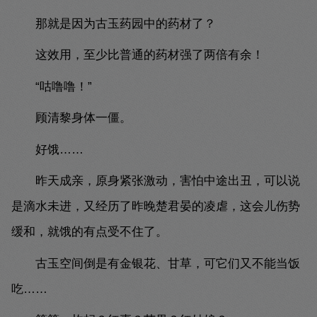
那就是因为古玉药园中的药材了？
这效用，至少比普通的药材强了两倍有余！
“咕噜噜！”
顾清黎身体一僵。
好饿……
昨天成亲，原身紧张激动，害怕中途出丑，可以说
是滴水未进，又经历了昨晚楚君晏的凌虐，这会儿伤势
缓和，就饿的有点受不住了。
古玉空间倒是有金银花、甘草，可它们又不能当饭
吃……