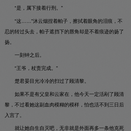
“是，属下接着行刑。”
“这……”沐云烟捏着帕子，擦拭着眼角的泪痕，不
忍的转过头去，帕子遮挡下的唇角却是不着痕迹的扬了
扬。
一刻钟之后。
“王爷，杖责完成。”
楚君晏目光冷冷的扫过了顾清黎。
如果不是有父皇和云家在，他今天一定活剐了顾清
黎，不过看她这副血肉模糊的模样，怕也活不到三日后
入宫了。
就让她自生自灭吧，无非就是外面再多一条他克死