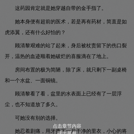
这药园肯定就是她穿越自带的金手指了。
她本身便有超前的医术，若是再有药材，简直是如
虎添翼，还有什么好怕的？
顾清黎艰难的站了起来，身后被杖责留下的伤口裂
开，温热的血迹顺着她破烂的喜服滴在了地上。
房间布置的极为简陋，除了床，就只剩下一副桌椅
和一个水盆、一面铜镜。
顾清黎看了看，盆里的水表面上已经有了一层浮
尘，也不知道放了多久。
可她没有别的选择。
点击章节内容
她忍着剧痛，用牙撕下一片干净的里衣，小心的将
呼出菜单