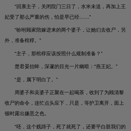
“回禀主子，关闭院门三日了，水米未送，再加上王
妃受了那么严重的伤，怕是早已经……”
“吩咐顾家陪嫁进来的两个婆子，让她们去收尸，另
外，准备棺椁。”
“主子，那棺椁应该按照什么规制准备？”
楚君晏抬眸，深邃的目光一片幽暗：“燕王妃。”
“是，属下明白了。”
周婆子和吴婆子正聚在一起喝茶，收到了为顾清黎
收尸的命令，连忙点头应下，只是，等护卫离开，面上
顿时露出嫌恶之色。
“呸，这个贱蹄子，死了就死了，还要平白脏我们的