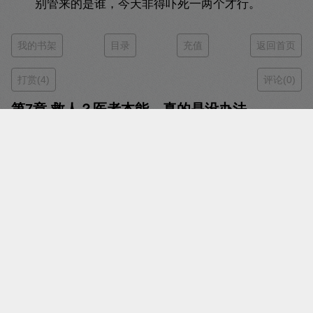
别管来的是谁，今天非得吓死一两个才行。
我的书架
目录
充值
返回首页
打赏(4)
评论(0)
第7章 救人？医者本能，真的是没办法
时间：2021-09-18 16:02
字数：1665
字体：
小号字体
大号字体
投诉
阅读：
翻页阅读
瀑布阅读
周婆子和吴婆子戴着面巾走进来，一边走一边说着
话。
“周姐姐，沐姑娘到底给了多少赏赐？”
周婆子捂了捂怀里藏起来的银票，不耐烦的开口。