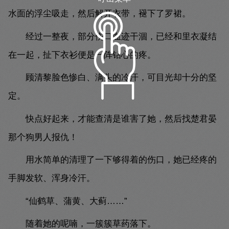
水面的浮尘吸走，然后解开衣带，褪下了罗裙。
经过一整夜，部分伤口血迹干涸，已经和里衣凝结
在一起，扯下衣衫便是一阵钻心的疼。
顾清黎脸色惨白、满头的冷汗，可目光却十分的坚
定。
快点好起来，才能查清是谁害了她，然后找楚君晏
那个狗男人报仇！
用水简单的清理了一下够得着的伤口，她已经疼的
手脚发软、浑身冷汗。
“仙鹤草、蒲黄、大蓟……”
随着她的呢喃，一簇簇草药落下。