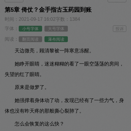
第5章 倚仗？金手指古玉药园到账
时间：2021-09-17 16:02
字数：1384
字体：
小号字体
大号字体
投诉
阅读：
翻页阅读
瀑布阅读
天边微亮，顾清黎被一阵寒意冻醒。
她睁开眼睛，迷迷糊糊的看了一眼空荡荡的房间，
失望的红了眼睛。
原来是做梦了。
她强撑着身体动了动，发现已经有了一些力气，身
体也没有昨天疼的那般撕心裂肺了。
怎么会恢复的这么快？