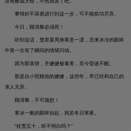
没有酿成大错，不然就算了吧。”
事情好不容易进行到这一步，可不能前功尽弃。
今日，顾清黎必须死！
听到这话，楚君晏周身寒意一凛，历来冰冷的眼眸
中第一次有了瞬间的情绪闪动。
因为那喜饼，齐嬷嬷被毒害，至今昏迷不醒。
那是自小照顾他的嬷嬷，这些年，早已经和自己的
亲人无异。
顾清黎，不可饶恕！
寒冰一般的眼眸抬起，宛若冬日寒夜。
“杖责五十，听不明白吗？”