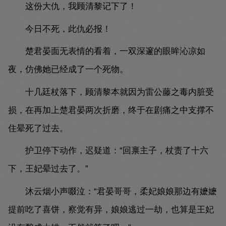
这份大仇，我顾清黎记下了！
今日不死，此仇必报！
楚君晏面无表情的看着，一双深邃的眼眸沁凉如
夜，仿佛她已经成了一个死物。
十几廷杖落下，顾清黎本就因为雷公藤之毒内脏受
损，在再加上楚君晏两次折磨，终于在剧痛之中支撑不
住晕死了过去。
护卫停下动作，迟疑道：“回禀主子，杖责了十六
下，王妃晕过去了。”
沐云烟小声啜泣：“君晏哥哥，柔妃娘娘那边有嬷嬷
提前吃了喜饼，察觉有异，娘娘逃过一劫，也算是王妃