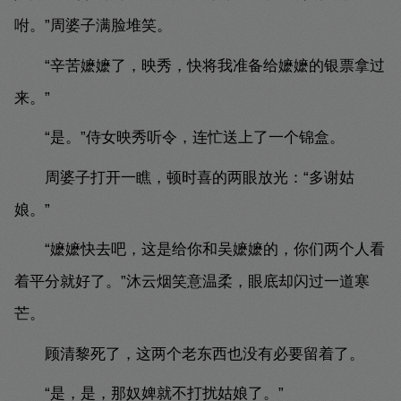
咐。”周婆子满脸堆笑。
“辛苦嬷嬷了，映秀，快将我准备给嬷嬷的银票拿过
来。”
“是。”侍女映秀听令，连忙送上了一个锦盒。
周婆子打开一瞧，顿时喜的两眼放光：“多谢姑
娘。”
“嬷嬷快去吧，这是给你和吴嬷嬷的，你们两个人看
着平分就好了。”沐云烟笑意温柔，眼底却闪过一道寒
芒。
顾清黎死了，这两个老东西也没有必要留着了。
“是，是，那奴婢就不打扰姑娘了。”