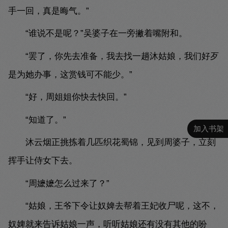
手一回，真是晦气。”
“谁说不是呢？”吴婆子在一旁撇着嘴附和。
“罢了，你先去准备，我去找一趟沐姑娘，我们好歹
是为她办事，这赏钱可不能少。”
“好，周姐姐你快去快回。”
“知道了。”
加入书架
沐云烟正挑拣着几匹织花蜀锦，见到周婆子，立刻
挥手让侍女下去。
“周嬷嬷怎么过来了？”
“姑娘，王爷下令让奴婢去帮着王妃收尸呢，这不，
奴婢就来告诉姑娘一声，听听姑娘还有没有其他的吩