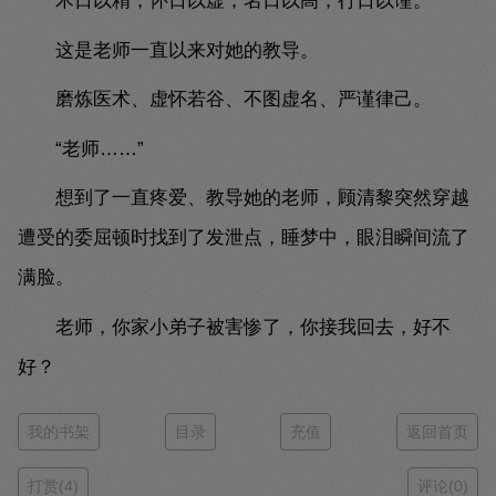
术日以精，怀日以虚；名日以高，行日以谨。
这是老师一直以来对她的教导。
磨炼医术、虚怀若谷、不图虚名、严谨律己。
“老师……”
想到了一直疼爱、教导她的老师，顾清黎突然穿越
遭受的委屈顿时找到了发泄点，睡梦中，眼泪瞬间流了
满脸。
老师，你家小弟子被害惨了，你接我回去，好不
好？
我的书架
目录
充值
返回首页
打赏(4)
评论(0)