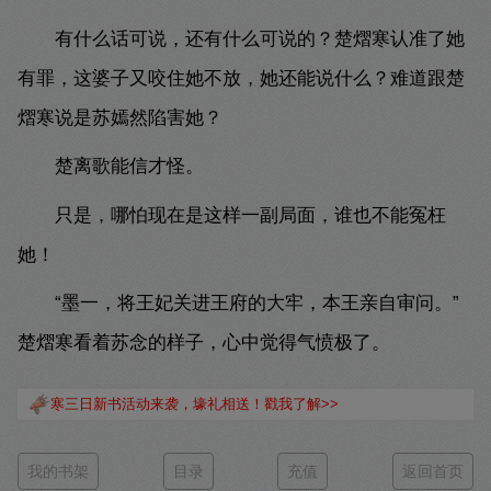
有什么话可说，还有什么可说的？楚熠寒认准了她
有罪，这婆子又咬住她不放，她还能说什么？难道跟楚
熠寒说是苏嫣然陷害她？
楚离歌能信才怪。
只是，哪怕现在是这样一副局面，谁也不能冤枉
她！
“墨一，将王妃关进王府的大牢，本王亲自审问。”
楚熠寒看着苏念的样子，心中觉得气愤极了。
寒三日新书活动来袭，壕礼相送！戳我了解>>
我的书架
目录
充值
返回首页