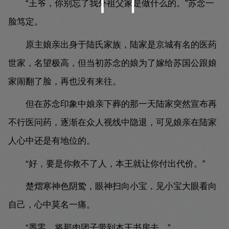
“王爷，你别忘了我外祖父家是做什么的。”苏念一
脸笃定。
原主娘亲出身于陆氏家族，陆家是京城有名的医药
世家，名望极高，但当初苏念的娘为了嫁给苏国公跟娘
家闹翻了脸，再也没有来往。
但在苏念印象中娘亲下葬的那一天陆家突然宣布再
不行医问药，逐渐在众人视线中隐退，可见娘亲在陆家
人心中还是有地位的。
“好，要是你救不了人，本王就让你付出代价。”
楚熠寒神色阴鸷，眼神扫向小宝，见小宝大眼看向
自己，心中莫名一痛。
“墨零，将那肉团子带到本王书房去。”