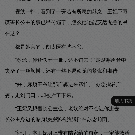
视线一扫，看到了一旁若有所思的苏念，王妃下毒
谋害长公主的事已经传遍了，怎么她还能安然无恙的呆
在这？
都是她害的，胡太医有些不忿。
“苏念，你还愣着干嘛，还不进去！”楚熠寒声音中
夹杂了一丝颤抖，还有一丝不易察觉的紧张和期待。
“好，麻烦王爷让那产婆进来帮忙。”苏念指着产
婆，走到门口，却被拦了下来。
加入书架
“王妃又想害长公主么，老奴绝对不会让你进去。”
长公主身边的贴身嬷嬷张着胳膊挡在苏念前面。
“让开，本王妃身上带有陆家给的奇药，一定能救活