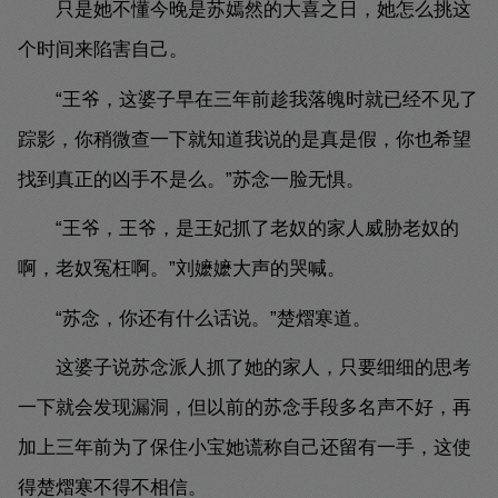
只是她不懂今晚是苏嫣然的大喜之日，她怎么挑这
个时间来陷害自己。
“王爷，这婆子早在三年前趁我落魄时就已经不见了
踪影，你稍微查一下就知道我说的是真是假，你也希望
找到真正的凶手不是么。”苏念一脸无惧。
“王爷，王爷，是王妃抓了老奴的家人威胁老奴的
啊，老奴冤枉啊。”刘嬷嬷大声的哭喊。
“苏念，你还有什么话说。”楚熠寒道。
这婆子说苏念派人抓了她的家人，只要细细的思考
一下就会发现漏洞，但以前的苏念手段多名声不好，再
加上三年前为了保住小宝她谎称自己还留有一手，这使
得楚熠寒不得不相信。