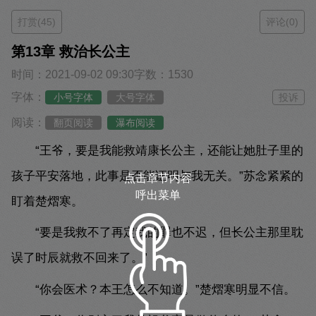
打赏(45)
评论(0)
第13章 救治长公主
时间：2021-09-02 09:30
字数：1530
字体：
小号字体
大号字体
投诉
阅读：
翻页阅读
瀑布阅读
“王爷，要是我能救靖康长公主，还能让她肚子里的
孩子平安落地，此事是否能证明与我无关。”苏念紧紧的
点击章节内容
呼出菜单
盯着楚熠寒。
“要是我救不了再定我的罪也不迟，但长公主那里耽
误了时辰就救不回来了。”
“你会医术？本王怎么不知道。”楚熠寒明显不信。