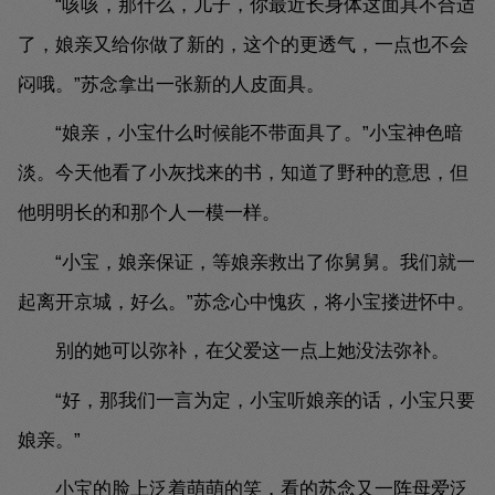
“咳咳，那什么，儿子，你最近长身体这面具不合适
了，娘亲又给你做了新的，这个的更透气，一点也不会
闷哦。”苏念拿出一张新的人皮面具。
“娘亲，小宝什么时候能不带面具了。”小宝神色暗
淡。今天他看了小灰找来的书，知道了野种的意思，但
他明明长的和那个人一模一样。
“小宝，娘亲保证，等娘亲救出了你舅舅。我们就一
起离开京城，好么。”苏念心中愧疚，将小宝搂进怀中。
别的她可以弥补，在父爱这一点上她没法弥补。
“好，那我们一言为定，小宝听娘亲的话，小宝只要
娘亲。”
小宝的脸上泛着萌萌的笑，看的苏念又一阵母爱泛