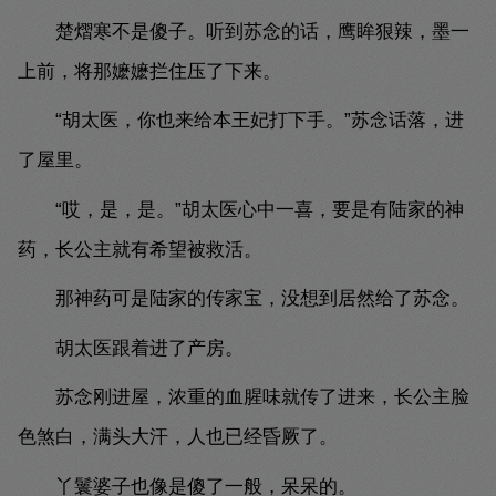
楚熠寒不是傻子。听到苏念的话，鹰眸狠辣，墨一
上前，将那嬷嬷拦住压了下来。
“胡太医，你也来给本王妃打下手。”苏念话落，进
了屋里。
“哎，是，是。”胡太医心中一喜，要是有陆家的神
药，长公主就有希望被救活。
那神药可是陆家的传家宝，没想到居然给了苏念。
胡太医跟着进了产房。
苏念刚进屋，浓重的血腥味就传了进来，长公主脸
色煞白，满头大汗，人也已经昏厥了。
丫鬟婆子也像是傻了一般，呆呆的。