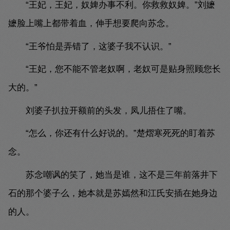
“王妃，王妃，奴婢办事不利。你救救奴婢。”刘嬷
嬷脸上嘴上都带着血，伸手想要爬向苏念。
“王爷怕是弄错了，这婆子我不认识。”
“王妃，您不能不管老奴啊，老奴可是贴身照顾您长
大的。”
刘婆子扒拉开额前的头发，凤儿捂住了嘴。
“怎么，你还有什么好说的。”楚熠寒死死的盯着苏
念。
苏念嘲讽的笑了，她当是谁，这不是三年前落井下
石的那个婆子么，她本就是苏嫣然和江氏安插在她身边
的人。