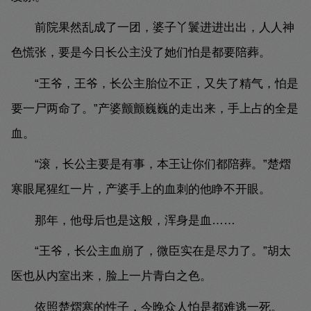
前院果然乱成了一团，婆子丫鬟进进出出，人人神
色慌张，要是今日长公主没了她们怕是都要陪葬。
“王爷，王爷，长公主胎位不正，又失了精气，怕是
要一尸两命了。”产婆颤颤巍巍的走出来，手上占的全是
血。
“滚，长公主要是有事，本王让你们都陪葬。”楚熠
寒眼尾猩红一片，产婆手上的血刺的他睁不开眼。
那年，他母后也是这般，浑身是血……
“王爷，长公主血崩了，微臣实在是尽力了。”胡太
医也从内室出来，脸上一片青白之色。
依照楚熠寒的性子，今晚众人怕是都难逃一死。