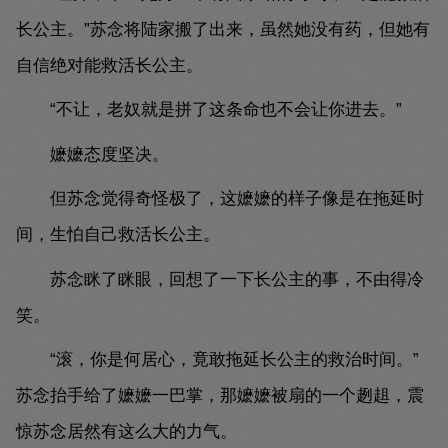
长公主。”苏念将陆家搬了出来，虽然她没有药，但她有
自信绝对能救活长公主。
“不让，老奴就是拼了这条命也不会让你进去。”
嬷嬷态度坚决。
但苏念觉得奇怪极了，这嬷嬷的样子像是在拖延时
间，生怕自己救活长公主。
苏念眯了眯眼，回想了一下长公主的事，不由得冷
笑。
“滚，你是何居心，竟敢拖延长公主的救治时间。”
苏念抬手给了嬷嬷一巴掌，那嬷嬷被扇的一个趔趄，震
惊苏念居然有这么大的力气。