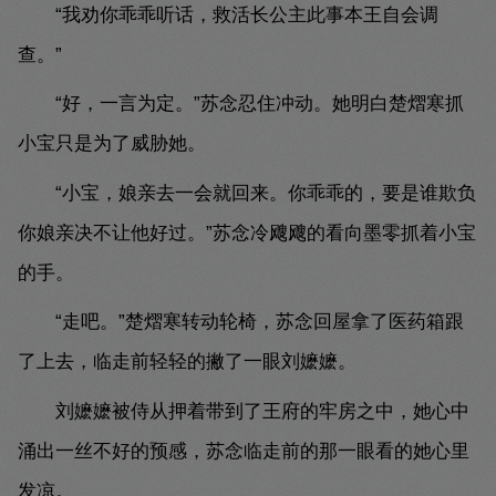
“我劝你乖乖听话，救活长公主此事本王自会调
查。”
“好，一言为定。”苏念忍住冲动。她明白楚熠寒抓
小宝只是为了威胁她。
“小宝，娘亲去一会就回来。你乖乖的，要是谁欺负
你娘亲决不让他好过。”苏念冷飕飕的看向墨零抓着小宝
的手。
“走吧。”楚熠寒转动轮椅，苏念回屋拿了医药箱跟
了上去，临走前轻轻的撇了一眼刘嬷嬷。
刘嬷嬷被侍从押着带到了王府的牢房之中，她心中
涌出一丝不好的预感，苏念临走前的那一眼看的她心里
发凉。