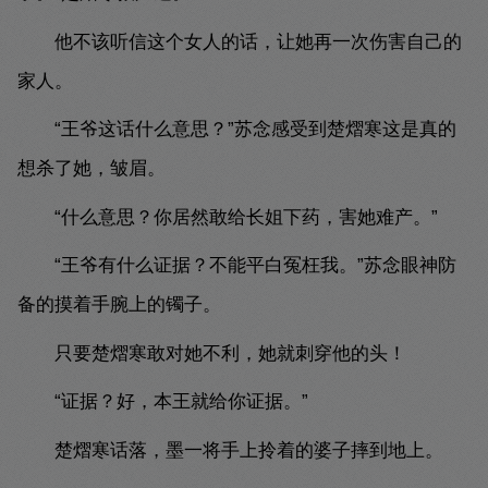
他不该听信这个女人的话，让她再一次伤害自己的
家人。
“王爷这话什么意思？”苏念感受到楚熠寒这是真的
想杀了她，皱眉。
“什么意思？你居然敢给长姐下药，害她难产。”
“王爷有什么证据？不能平白冤枉我。”苏念眼神防
备的摸着手腕上的镯子。
只要楚熠寒敢对她不利，她就刺穿他的头！
“证据？好，本王就给你证据。”
楚熠寒话落，墨一将手上拎着的婆子摔到地上。