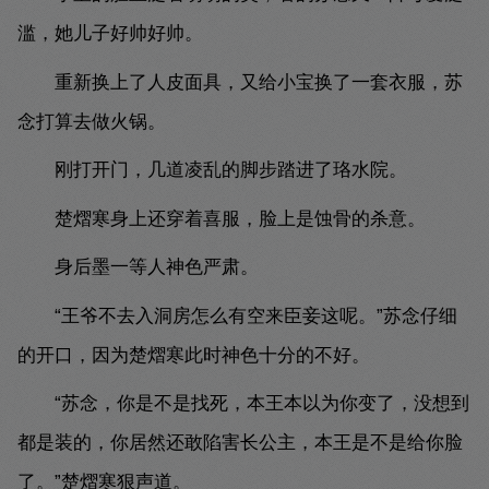
滥，她儿子好帅好帅。
重新换上了人皮面具，又给小宝换了一套衣服，苏
念打算去做火锅。
刚打开门，几道凌乱的脚步踏进了珞水院。
楚熠寒身上还穿着喜服，脸上是蚀骨的杀意。
身后墨一等人神色严肃。
“王爷不去入洞房怎么有空来臣妾这呢。”苏念仔细
的开口，因为楚熠寒此时神色十分的不好。
“苏念，你是不是找死，本王本以为你变了，没想到
都是装的，你居然还敢陷害长公主，本王是不是给你脸
了。”楚熠寒狠声道。