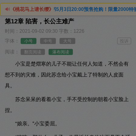
实体书5月3日20:00预售抢购！限量2000特签+印特签（四
🔊
《桃花马上请长缨》
第12章 陷害，长公主难产
时间：2021-09-02 09:30
字数：1226
字体：
小号
中号
大号
投诉
阅读：
翻页阅读
瀑布阅读
小宝是楚熠寒的儿子不能让任何人知道，不然会有
想不到的灾难，因此苏念给小宝戴上了特制的人皮面
具。
苏念呆呆的看着小宝，手不受控制的朝着小宝脸上
捏。
“娘亲。”小宝委屈。