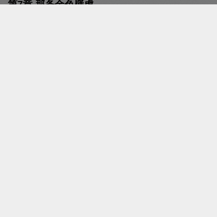
第7章 那条金色壁虎
时间：2021-05-20 18:02
字数：1045
字体：
小号字体
大号字体
投诉
阅读：
翻页阅读
瀑布阅读
一条金色的赤龙飞下，在境王身边绕了一圈。
箭雨全部射在了那金光赤龙上。
听得嘶嘶的痛呼响起，那火光似的龙头直奔薛喜元
而去，狠狠地撞在了他的腹部。
薛喜元飞了出去，赤龙也瞬间消失。
也就是这片刻的时间，惊呆了所有的人，也为境王
赚取了反扑的机会。
薛喜元倒地之后，神弓营大乱，随即被境王的人攻