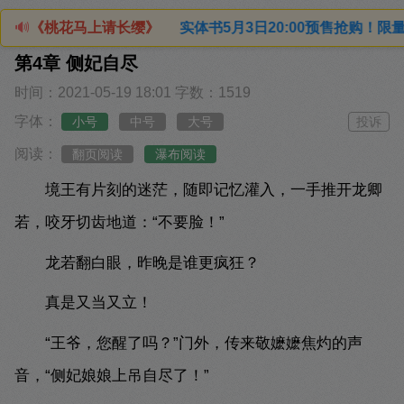
实体书5月3日20:00预售抢购！限量2000特签+印特签（四
🔊
《桃花马上请长缨》
第4章 侧妃自尽
时间：2021-05-19 18:01
字数：1519
字体：
小号
中号
大号
投诉
阅读：
翻页阅读
瀑布阅读
境王有片刻的迷茫，随即记忆灌入，一手推开龙卿
若，咬牙切齿地道：“不要脸！”
龙若翻白眼，昨晚是谁更疯狂？
真是又当又立！
“王爷，您醒了吗？”门外，传来敬嬷嬷焦灼的声
音，“侧妃娘娘上吊自尽了！”