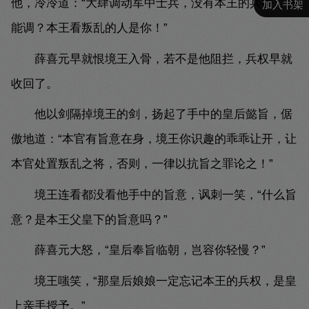
他，冷冷道：“大肆调动军中士兵，没有本王的兵符，谁
加入书架
能调？本王看叛乱的人是你！”
薛喜元早就恨境王入骨，若不是他阻拦，兵权早就
收回了。
他以剑隔掉境王的剑，扬起了手中的皇后懿旨，倨
傲地道：“本官有旨意在身，境王你识趣的乖乖让开，让
本官处置叛乱之将，否则，一律以抗旨之罪论之！”
境王连看都没看他手中的旨意，讽刺一笑，“什么旨
意？是本王父皇下的旨意吗？”
薛喜元大怒，“皇后奉旨临朝，岂容你轻慢？”
境王嗤笑，“那皇后娘娘一定忘记本王的兵权，是皇
上亲手授予。”