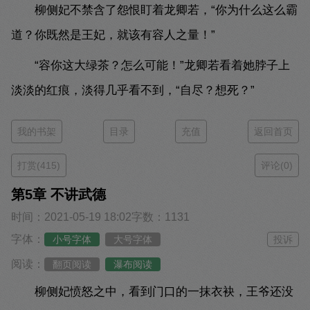
柳侧妃不禁含了怨恨盯着龙卿若，“你为什么这么霸
道？你既然是王妃，就该有容人之量！”
“容你这大绿茶？怎么可能！”龙卿若看着她脖子上
淡淡的红痕，淡得几乎看不到，“自尽？想死？”
我的书架
目录
充值
返回首页
打赏(415)
评论(0)
第5章 不讲武德
时间：2021-05-19 18:02
字数：1131
字体：
小号字体
大号字体
投诉
阅读：
翻页阅读
瀑布阅读
柳侧妃愤怒之中，看到门口的一抹衣袂，王爷还没