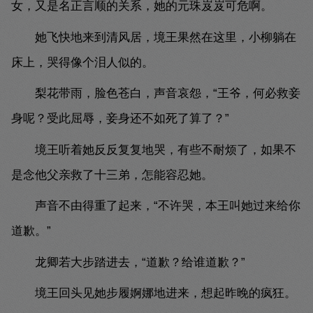
女，又是名正言顺的关系，她的元珠岌岌可危啊。
她飞快地来到清风居，境王果然在这里，小柳躺在
床上，哭得像个泪人似的。
梨花带雨，脸色苍白，声音哀怨，“王爷，何必救妾
身呢？受此屈辱，妾身还不如死了算了？”
境王听着她反反复复地哭，有些不耐烦了，如果不
是念他父亲救了十三弟，怎能容忍她。
声音不由得重了起来，“不许哭，本王叫她过来给你
道歉。”
龙卿若大步踏进去，“道歉？给谁道歉？”
境王回头见她步履婀娜地进来，想起昨晚的疯狂。