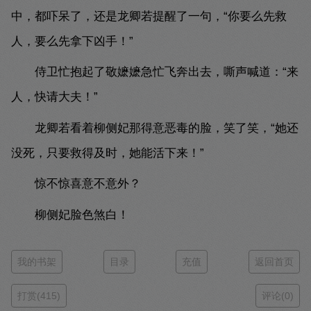
中，都吓呆了，还是龙卿若提醒了一句，“你要么先救
人，要么先拿下凶手！”
侍卫忙抱起了敬嬷嬷急忙飞奔出去，嘶声喊道：“来
人，快请大夫！”
龙卿若看着柳侧妃那得意恶毒的脸，笑了笑，“她还
没死，只要救得及时，她能活下来！”
惊不惊喜意不意外？
柳侧妃脸色煞白！
我的书架
目录
充值
返回首页
打赏(415)
评论(0)