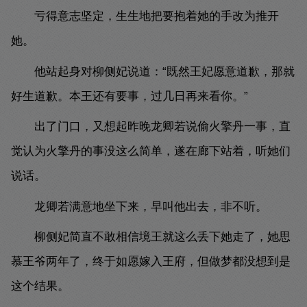
亏得意志坚定，生生地把要抱着她的手改为推开
她。
他站起身对柳侧妃说道：“既然王妃愿意道歉，那就
好生道歉。本王还有要事，过几日再来看你。”
出了门口，又想起昨晚龙卿若说偷火擎丹一事，直
觉认为火擎丹的事没这么简单，遂在廊下站着，听她们
说话。
龙卿若满意地坐下来，早叫他出去，非不听。
柳侧妃简直不敢相信境王就这么丢下她走了，她思
慕王爷两年了，终于如愿嫁入王府，但做梦都没想到是
这个结果。