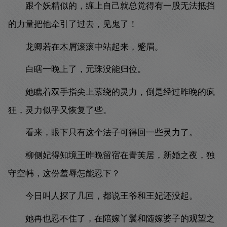
跟个妖精似的，缠上自己就总觉得有一股无法抵挡
的力量把他牵引了过去，见鬼了！
龙卿若在木屑滚滚中站起来，蹙眉。
白瞎一晚上了，元珠没能归位。
她瞧着双手指尖上萦绕的灵力，倒是经过昨晚的疯
狂，灵力似乎又恢复了些。
看来，眼下只有这个法子可得回一些灵力了。
柳侧妃得知境王昨晚留宿在青芙居，新婚之夜，独
守空帏，这份羞辱怎能忍下？
今日叫人探了几回，都说王爷和王妃还没起。
她再也忍不住了，在陪嫁丫鬟和随嫁婆子的观望之