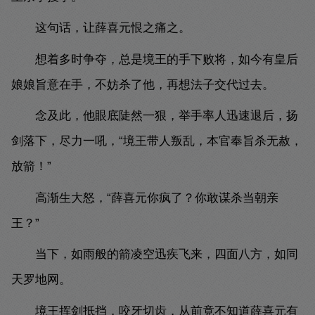
这句话，让薛喜元恨之痛之。
想着多时争夺，总是境王的手下败将，如今有皇后
娘娘旨意在手，不妨杀了他，再想法子交代过去。
念及此，他眼底陡然一狠，举手率人迅速退后，扬
剑落下，尽力一吼，“境王带人叛乱，本官奉旨杀无赦，
放箭！”
高渐生大怒，“薛喜元你疯了？你敢谋杀当朝亲
王？”
当下，如雨般的箭凌空迅疾飞来，四面八方，如同
天罗地网。
境王挥剑抵挡，咬牙切齿，从前竟不知道薛喜元有