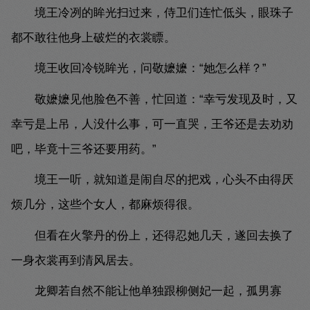
境王冷冽的眸光扫过来，侍卫们连忙低头，眼珠子
都不敢往他身上破烂的衣裳瞟。
境王收回冷锐眸光，问敬嬷嬷：“她怎么样？”
敬嬷嬷见他脸色不善，忙回道：“幸亏发现及时，又
幸亏是上吊，人没什么事，可一直哭，王爷还是去劝劝
吧，毕竟十三爷还要用药。”
境王一听，就知道是闹自尽的把戏，心头不由得厌
烦几分，这些个女人，都麻烦得很。
但看在火擎丹的份上，还得忍她几天，遂回去换了
一身衣裳再到清风居去。
龙卿若自然不能让他单独跟柳侧妃一起，孤男寡