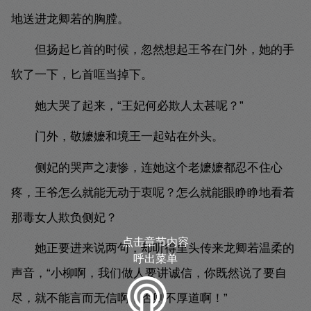
地送进龙卿若的胸膛。
但扬起匕首的时候，忽然想起王爷在门外，她的手
软了一下，匕首哐当掉下。
她大哭了起来，“王妃何必欺人太甚呢？”
门外，敬嬷嬷和境王一起站在外头。
侧妃的哭声之凄惨，连她这个老嬷嬷都忍不住心
疼，王爷怎么就能无动于衷呢？怎么就能眼睁睁地看着
那毒女人欺负侧妃？
点击章节内容
她正要进来说两句，却听得里头传来龙卿若温柔的
呼出菜单
声音，“小柳啊，我们做人要讲诚信，你既然说了要自
尽，就不能言而无信啊，否则不厚道啊！”