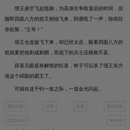
境王凌空飞起抵御，为高渐生争取退后的时间，但
随即四面八方的箭又朝他飞来，阿鹿吼了一声，惊得目
赤欲裂，“王爷！”
境王仓促旋飞下来，却已经太迟，眼看四面八方的
箭就要把他刺成刺猬，而底下的兵士压根救不及。
薛喜元眼底有解恨的狂喜，终于可以杀了境王东方
境这个碍眼的霸王了。
可就在这千钧一发之际，一道金光闪起。
我的书架
目录
充值
返回首页
打赏(415)
评论(0)