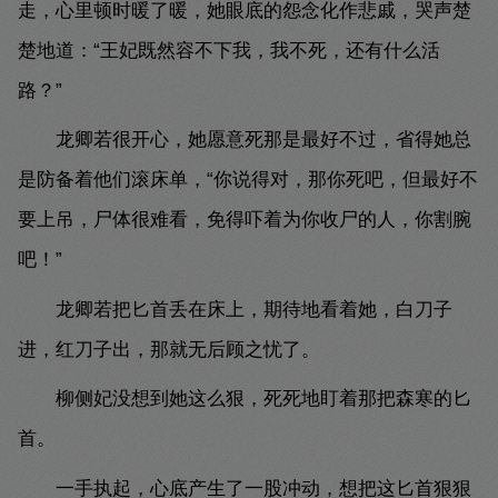
走，心里顿时暖了暖，她眼底的怨念化作悲戚，哭声楚
楚地道：“王妃既然容不下我，我不死，还有什么活
路？”
龙卿若很开心，她愿意死那是最好不过，省得她总
是防备着他们滚床单，“你说得对，那你死吧，但最好不
要上吊，尸体很难看，免得吓着为你收尸的人，你割腕
吧！”
龙卿若把匕首丢在床上，期待地看着她，白刀子
进，红刀子出，那就无后顾之忧了。
柳侧妃没想到她这么狠，死死地盯着那把森寒的匕
首。
一手执起，心底产生了一股冲动，想把这匕首狠狠