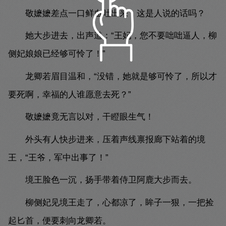
敬嬷嬷差点一口鲜血吐出来，这是人说的话吗？
她大步进去，出声道：“王妃，您不要咄咄逼人，柳
侧妃娘娘已经够可怜了！”
龙卿若眉目温和，“没错，她就是够可怜了，所以才
要死啊，幸福的人谁愿意去死？”
敬嬷嬷竟无言以对，干瞪眼生气！
外头有人快步进来，压着声线禀报廊下站着的境
王，“王爷，军中出事了！”
境王脸色一沉，扬手带着侍卫阿鹿大步而去。
柳侧妃见境王走了，心都凉了，眸子一狠，一把捡
起匕首，便要刺向龙卿若。