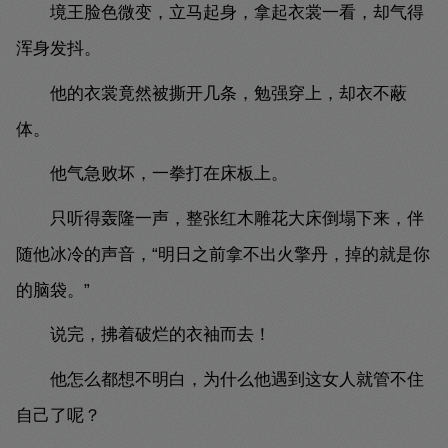
境王脸色微变，立马起身，拿起衣裳一看，却气得
浑身发抖。
他的衣裳竟然被撕开几条，勉强穿上，却衣不蔽
体。
他气急败坏，一拳打在床板上。
只听得轰隆一声，整张红木雕花大床倒塌下来，伴
随他冰冷的声音，“明日之前拿不出火擎丹，掉的就是你
的脑袋。”
说完，拂着破烂的衣袖而去！
他怎么都想不明白，为什么他遇到这女人就管不住
自己了呢？