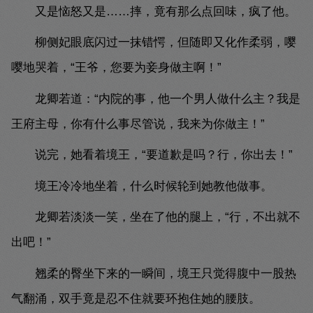
又是恼怒又是……摔，竟有那么点回味，疯了他。
柳侧妃眼底闪过一抹错愕，但随即又化作柔弱，嘤
嘤地哭着，“王爷，您要为妾身做主啊！”
龙卿若道：“内院的事，他一个男人做什么主？我是
王府主母，你有什么事尽管说，我来为你做主！”
说完，她看着境王，“要道歉是吗？行，你出去！”
境王冷冷地坐着，什么时候轮到她教他做事。
龙卿若淡淡一笑，坐在了他的腿上，“行，不出就不
出吧！”
翘柔的臀坐下来的一瞬间，境王只觉得腹中一股热
气翻涌，双手竟是忍不住就要环抱住她的腰肢。