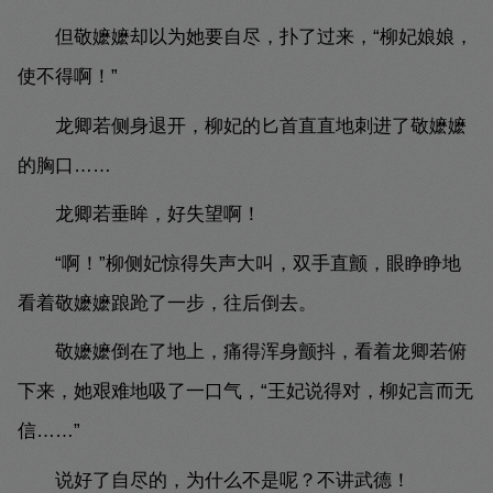
但敬嬷嬷却以为她要自尽，扑了过来，“柳妃娘娘，
使不得啊！”
龙卿若侧身退开，柳妃的匕首直直地刺进了敬嬷嬷
的胸口……
龙卿若垂眸，好失望啊！
“啊！”柳侧妃惊得失声大叫，双手直颤，眼睁睁地
看着敬嬷嬷踉跄了一步，往后倒去。
敬嬷嬷倒在了地上，痛得浑身颤抖，看着龙卿若俯
下来，她艰难地吸了一口气，“王妃说得对，柳妃言而无
信……”
说好了自尽的，为什么不是呢？不讲武德！