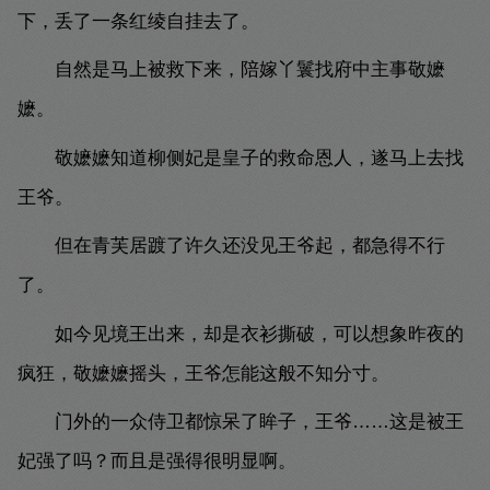
下，丢了一条红绫自挂去了。
自然是马上被救下来，陪嫁丫鬟找府中主事敬嬷
嬷。
敬嬷嬷知道柳侧妃是皇子的救命恩人，遂马上去找
王爷。
但在青芙居踱了许久还没见王爷起，都急得不行
了。
如今见境王出来，却是衣衫撕破，可以想象昨夜的
疯狂，敬嬷嬷摇头，王爷怎能这般不知分寸。
门外的一众侍卫都惊呆了眸子，王爷……这是被王
妃强了吗？而且是强得很明显啊。