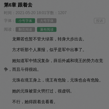
第6章 跟着去
时间：2021-05-20 18:01
字数：1207
字体：
小号字体
大号字体
投诉
阅读：
翻页阅读
瀑布阅读
龙卿若也暂不管大绿茶，转身大步出去。
方才听那个人禀报，似乎是军中出事了。
她知道军中情况复杂，薛后外戚和境王的势力在竞
争，而且斗得很凶。
元珠在境王身上，境王有危险，元珠也会有危险。
她的元珠被雷火劈打过，很虚弱。
不行，她得跟着去看看。