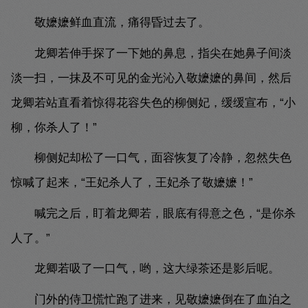
敬嬷嬷鲜血直流，痛得昏过去了。
龙卿若伸手探了一下她的鼻息，指尖在她鼻子间淡
淡一扫，一抹及不可见的金光沁入敬嬷嬷的鼻间，然后
龙卿若站直看着惊得花容失色的柳侧妃，缓缓宣布，“小
柳，你杀人了！”
柳侧妃却松了一口气，面容恢复了冷静，忽然失色
惊喊了起来，“王妃杀人了，王妃杀了敬嬷嬷！”
喊完之后，盯着龙卿若，眼底有得意之色，“是你杀
人了。”
龙卿若吸了一口气，哟，这大绿茶还是影后呢。
门外的侍卫慌忙跑了进来，见敬嬷嬷倒在了血泊之