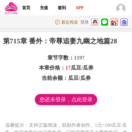
首页
充值
签到
APP
最近阅读
登录
第715章 番外：帝尊追妻九幽之地篇28
章节字数：
1197
本章价格：
17
瓜豆/瓜券
当前余额：
瓜豆/瓜券
您还未登录，点此登录
温馨提示：支持正版阅读，鼓励作者创作。1元=100瓜豆/瓜