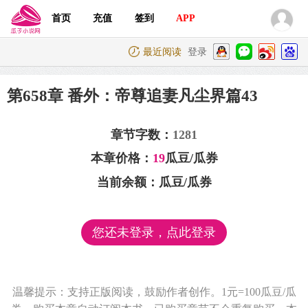
首页
充值
签到
APP
最近阅读
登录
第658章 番外：帝尊追妻凡尘界篇43
章节字数：
1281
本章价格：
19
瓜豆/瓜券
当前余额：
瓜豆/瓜券
您还未登录，点此登录
温馨提示：支持正版阅读，鼓励作者创作。1元=100瓜豆/瓜