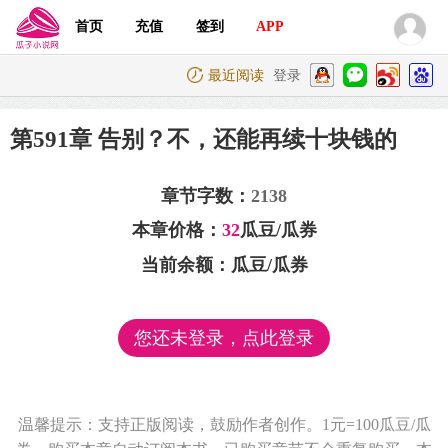
首页
充值
签到
APP
最近阅读
登录
第591章 告别？不，还能再续十块钱的
章节字数：
2138
本章价格：
32
瓜豆/瓜券
当前余额：
瓜豆/瓜券
您还未登录，点此登录
温馨提示：支持正版阅读，鼓励作者创作。1元=100瓜豆/瓜