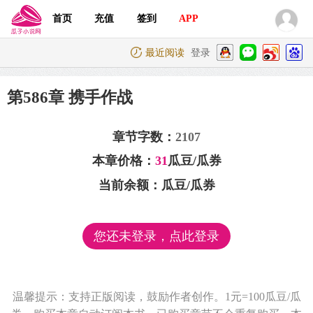
首页
充值
签到
APP
最近阅读
登录
第586章 携手作战
章节字数：
2107
本章价格：
31
瓜豆/瓜券
当前余额：
瓜豆/瓜券
您还未登录，点此登录
温馨提示：支持正版阅读，鼓励作者创作。1元=100瓜豆/瓜