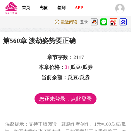
首页
充值
签到
APP
最近阅读
登录
第560章 渡劫姿势要正确
章节字数：
2117
本章价格：
31
瓜豆/瓜券
当前余额：
瓜豆/瓜券
您还未登录，点此登录
温馨提示：支持正版阅读，鼓励作者创作。1元=100瓜豆/瓜