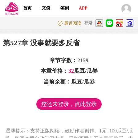
首页
充值
签到
APP
最近阅读
登录
第527章 没事就要多反省
章节字数：
2159
本章价格：
32
瓜豆/瓜券
当前余额：
瓜豆/瓜券
您还未登录，点此登录
温馨提示：支持正版阅读，鼓励作者创作。1元=100瓜豆/瓜