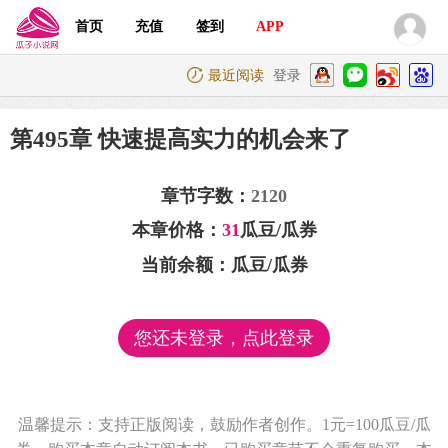
首页
充值
签到
APP
最近阅读
登录
第495章 快速提高实力的机会来了
章节字数：
2120
本章价格：
31
瓜豆/瓜券
当前余额：
瓜豆/瓜券
您还未登录，点此登录
温馨提示：支持正版阅读，鼓励作者创作。1元=100瓜豆/瓜