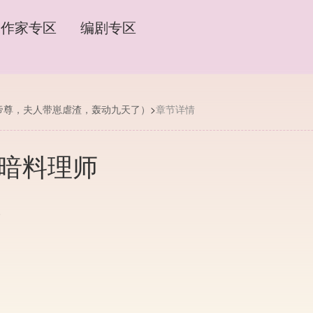
作家专区
编剧专区
帝尊，夫人带崽虐渣，轰动九天了）
>
章节详情
黑暗料理师
0