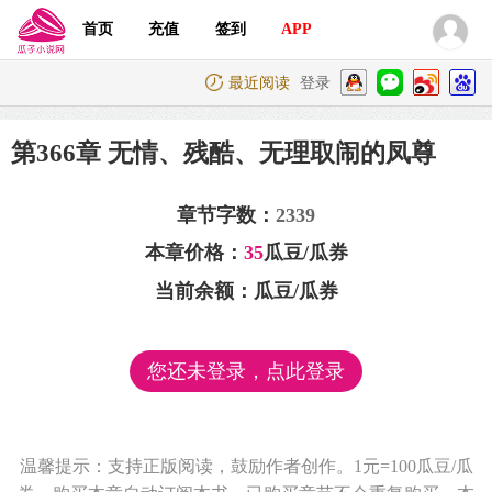
首页
充值
签到
APP
最近阅读
登录
第366章 无情、残酷、无理取闹的凤尊
章节字数：
2339
本章价格：
35
瓜豆/瓜券
当前余额：
瓜豆/瓜券
您还未登录，点此登录
温馨提示：支持正版阅读，鼓励作者创作。1元=100瓜豆/瓜