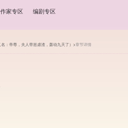
作家专区
编剧专区
又名：帝尊，夫人带崽虐渣，轰动九天了）
>
章节详情
7