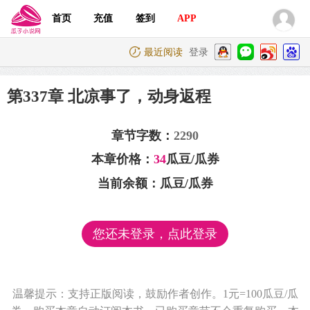
首页
充值
签到
APP
最近阅读
登录
第337章 北凉事了，动身返程
章节字数：
2290
本章价格：
34
瓜豆/瓜券
当前余额：
瓜豆/瓜券
您还未登录，点此登录
温馨提示：支持正版阅读，鼓励作者创作。1元=100瓜豆/瓜