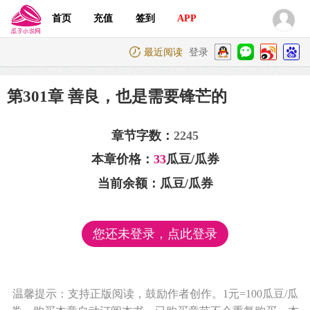
首页
充值
签到
APP
最近阅读
登录
第301章 善良，也是需要锋芒的
章节字数：
2245
本章价格：
33
瓜豆/瓜券
当前余额：
瓜豆/瓜券
您还未登录，点此登录
温馨提示：支持正版阅读，鼓励作者创作。1元=100瓜豆/瓜