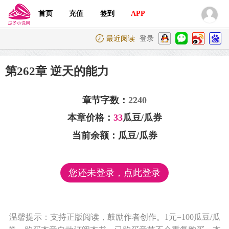
首页
充值
签到
APP
最近阅读
登录
第262章 逆天的能力
章节字数：
2240
本章价格：
33
瓜豆/瓜券
当前余额：
瓜豆/瓜券
您还未登录，点此登录
温馨提示：支持正版阅读，鼓励作者创作。1元=100瓜豆/瓜