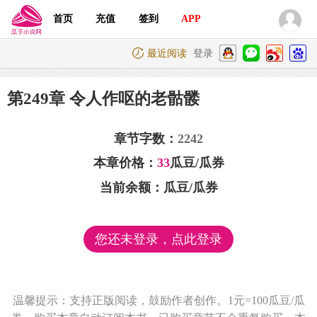
首页
充值
签到
APP
最近阅读
登录
第249章 令人作呕的老骷髅
章节字数：
2242
本章价格：
33
瓜豆/瓜券
当前余额：
瓜豆/瓜券
您还未登录，点此登录
温馨提示：支持正版阅读，鼓励作者创作。1元=100瓜豆/瓜