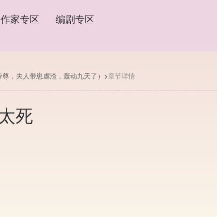
作家专区
编剧专区
帝尊，夫人带崽虐渣，轰动九天了）
>
章节详情
的太死
6