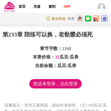
首页
充值
签到
APP
最近阅读
登录
第233章 陪练可以换，老骷髅必须死
章节字数：
2168
本章价格：
32
瓜豆/瓜券
当前余额：
瓜豆/瓜券
您还未登录，点此登录
温馨提示：支持正版阅读，鼓励作者创作。1元=100瓜豆/瓜