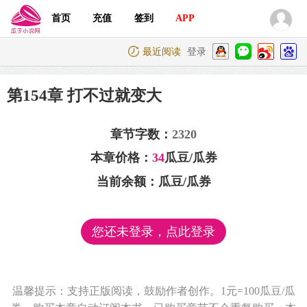
首页
充值
签到
APP
最近阅读
登录
第154章 打不过就变大
章节字数：
2320
本章价格：
34
瓜豆/瓜券
当前余额：
瓜豆/瓜券
您还未登录，点此登录
温馨提示：支持正版阅读，鼓励作者创作。1元=100瓜豆/瓜