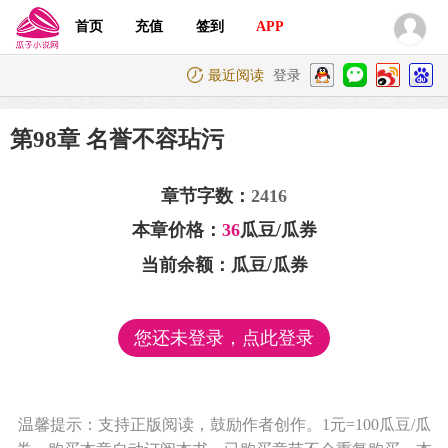
首页
充值
签到
APP
最近阅读
登录
第98章 名誉不容玷污
章节字数：
2416
本章价格：
36
瓜豆/瓜券
当前余额：
瓜豆/瓜券
您还未登录，点此登录
温馨提示：支持正版阅读，鼓励作者创作。1元=100瓜豆/瓜