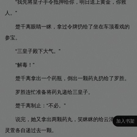
“我先将皇子手令抵押给你，明日送上黄金，你救
人。”
楚千离眼睛一眯，拿过令牌扔给了坐在车顶看戏的
参宝。
“三皇子殿下大气。”
“解毒！”
楚千离拿出一个药瓶，倒出一颗药丸扔给了罗胜。
罗胜连忙准备将药丸递给三皇子。
楚千离制止：“不必。”
说完，她又拿出两颗药丸，笑眯眯的给云清归和楚
加入书架
灵萱各自递过去一颗。