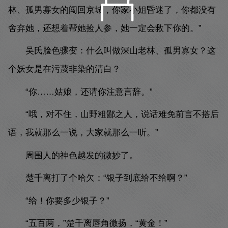
林、孤男寡女的闯回京城，你家小姐昏迷了，你都没有
舍弃她，还想着帮她捡人参，她一定会救下你的。”
吴氏脸色骤变：什么叫做深山老林、孤男寡女？这
个妖女是在污蔑非染的清白？
“你……姑娘，还请你注意言辞。”
“哦，对不住，山野粗鄙之人，说话难免前言不搭后
语，我就那么一说，大家就那么一听。”
周围人的神色越发的微妙了。
楚千离打了个哈欠：“银子到底给不给啊？”
“给！你要多少银子？”
“五百两，”楚千离唇角微扬，“黄金！”