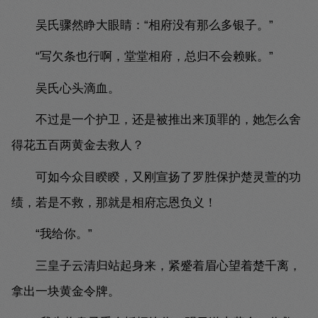
吴氏骤然睁大眼睛：“相府没有那么多银子。”
“写欠条也行啊，堂堂相府，总归不会赖账。”
吴氏心头滴血。
不过是一个护卫，还是被推出来顶罪的，她怎么舍
得花五百两黄金去救人？
可如今众目睽睽，又刚宣扬了罗胜保护楚灵萱的功
绩，若是不救，那就是相府忘恩负义！
“我给你。”
三皇子云清归站起身来，紧蹙着眉心望着楚千离，
拿出一块黄金令牌。