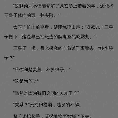
“这颗药丸不仅能够解了紫玄参上带着的毒，还能将
三皇子体内的毒一并去除。”
太医连忙上前查看，随即惊呼出声：“凝露丸？三皇
子殿下，这是早已经绝迹的解毒圣品凝露丸。”
三皇子一愣，目光探究的向着楚千离看去：“多少银
子？”
“给你和楚灵萱，不要银子。”
“这是为何？”
“当然是因为我们之间的关系了？”
“关系？”云清归凝眉，越发的不解。
楚千离抬起手，缓缓地将面纱摘了下去。