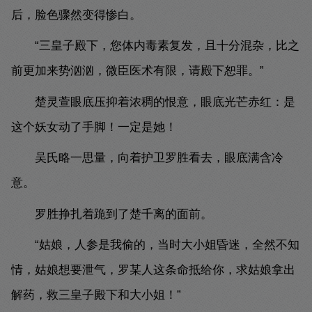
后，脸色骤然变得惨白。
“三皇子殿下，您体内毒素复发，且十分混杂，比之
前更加来势汹汹，微臣医术有限，请殿下恕罪。”
楚灵萱眼底压抑着浓稠的恨意，眼底光芒赤红：是
这个妖女动了手脚！一定是她！
吴氏略一思量，向着护卫罗胜看去，眼底满含冷
意。
罗胜挣扎着跪到了楚千离的面前。
“姑娘，人参是我偷的，当时大小姐昏迷，全然不知
情，姑娘想要泄气，罗某人这条命抵给你，求姑娘拿出
解药，救三皇子殿下和大小姐！”