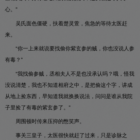
心。”
吴氏面色僵硬，扶着楚灵萱，焦急的等待太医赶
来。
“你一上来就说要找偷你紫玄参的贼，你也没说人参
有毒？”
“我找偷参贼，丞相夫人不是也没承认吗？哦，怪我
没说清楚，我也不知道相府之中，是把偷这个字，讲成
从地上捡东西，早知道我就换换说法，问问是谁从我院
子里捡了有毒的紫玄参了。”
周围顿时传来压抑的憋笑声。
事关三皇子，太医很快就赶了过来，只是诊脉之