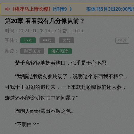
随机发货）点击查看详情》》 实体书5月3日20:00预售抢购
🔊
《桃花马上请长缨》
第20章 看看我有几分像从前？
时间：2021-01-28 18:17
字数：1616
字体：
小号
中号
大号
投诉
阅读：
翻页阅读
瀑布阅读
楚千离轻轻地抚着胸口，似乎是于心不忍。
“我都能用紫玄参炖汤了，说明这个东西我不稀罕，
可我千里迢迢的追过来，一上来就赶紧喊你们还人参，
难道还不能说明这其中的问题？”
周围人纷纷露出不解之色。
“不明白？”