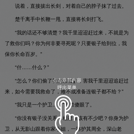
说着，直接拔出长剑，对着自己的脖子抹了过去。
楚千离手中长鞭一甩，直接将长剑打飞。
“我的话还不够清楚？我千里迢迢赶过来，不就是为
了救你们吗？你为何非要寻死呢？只要银子给到位，我
保你长命百岁。”
“什……什么？”
点击章节内容
“怎么？你们偷了我的紫玄参，害我千里迢迢追赶过
呼出菜单
来，如今需要我救命了，难不成准备连银子都不给？”
“我只是一个护卫……”罗胜傻眼了。
“你没有银子没关系，相府应该有不少吧？你身为护
卫，从无影山跟着你家小姐，一路护其周全，深山老