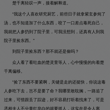
楚千离轻叹一声，接着解释道。
“我这个人喜欢研究厨艺，前些日子就拿紫玄参炖了
汤，也不知道加了什么东西，咬了一口差点毒死自己，
我就把人参扔到了院子里，可我没想到，还真有人到我
院子里捡东西。”
到院子里捡东西？那不就还是偷吗？
众人看了看吐血的楚灵萱等人，心中慢慢的向着楚
千离偏移。
“捡了东西不要紧啊，关键是走的还挺快，你说这毒
人参吃下去，岂不是要了命？我哪里敢耽搁，一路追了
过来，可惜跟丢了踪迹，好不容易打听着找来了，可是
丞相夫人不分青红皂白的就要抓人，这实在是令人寒