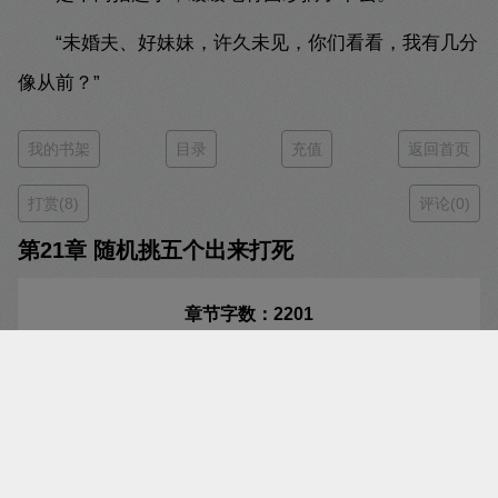
“未婚夫、好妹妹，许久未见，你们看看，我有几分
像从前？”
我的书架
目录
充值
返回首页
打赏(8)
评论(0)
第21章 随机挑五个出来打死
章节字数：2201
本章价格：
33
瓜豆/瓜券
当前余额：
0
瓜豆/瓜券
您还未登录，点此登录
温馨提示：支持正版阅读，鼓励作者创作。
购买本章自动订阅本书，后续章节将开启自动订阅，已购买章节