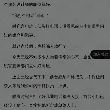
个服装设计师的职位就好。
“我打个电话问问。”
时宛言犯难，低头打电话，没看见前台小姐眼里闪
过的嫌弃和鄙夷。
就这点伎俩，也想骗人放行？
加入书架
今天已经不知多少人抱着侥幸的心态，企图越过面
试官直奔部门去讨好高层。
上面已经交代下来，前台必须严格把关，不许让闲
杂人等混到公司内部打扰员工上班。
眼看时宛言打了好几通电话都没人接，前台小姐已
经没了耐心，直接把她断定成忽悠人士。