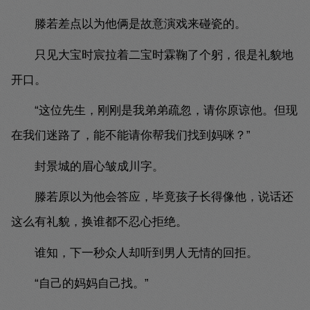
滕若差点以为他俩是故意演戏来碰瓷的。
只见大宝时宸拉着二宝时霖鞠了个躬，很是礼貌地
开口。
“这位先生，刚刚是我弟弟疏忽，请你原谅他。但现
在我们迷路了，能不能请你帮我们找到妈咪？”
封景城的眉心皱成川字。
滕若原以为他会答应，毕竟孩子长得像他，说话还
这么有礼貌，换谁都不忍心拒绝。
谁知，下一秒众人却听到男人无情的回拒。
“自己的妈妈自己找。”