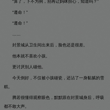
“算了，下不为例，别再让妈咪担心，知道吗？”
“遵命！”
“遵命！”
……
封景城从卫生间出来后，脸色还是很差。
他本就不喜欢小孩。
更讨厌别人碰他。
今天倒好，不仅被小孩碰瓷，还沾了一身黏腻的雪
糕。
腾若很懂得观察眼色，默默跟在封景城身后，呼吸
都不敢大声。