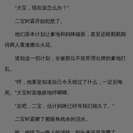
“大宝，现在该怎么办？”
二宝时霖开始犯愁了。
他们原本计划让爹地和妈咪碰面，甚至还暗戳戳期
待两人重逢擦出火花。
谁知这一切计划，全被那位不按常理出牌的爹地打
乱。
“哼，他要是知道自己今天错过了什么，一定后悔
死。”大宝时宸傲娇地哼唧唧。
“走吧，二宝，估计妈咪已经等我们很久了。”
二宝时霖擦了擦眼角残余的泪水。
唉，他练习一晚上的演技，到头来还是浪费了。