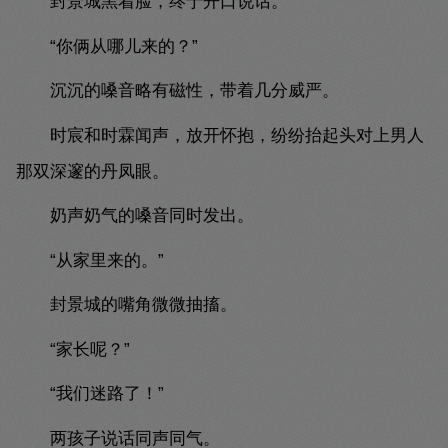
封景城黑着脸，终于开口说话。
“你俩从哪儿来的？”
沉沉的嗓音略有磁性，带着几分威严。
时宸和时霖闻声，放开怀抱，纷纷抬起头对上男人
那双深邃的丹凤眼。
奶声奶气的嗓音同时发出。
“从家里来的。”
封景城的嘴角微微抽搐。
“家长呢？”
“我们迷路了！”
两孩子说话同声同气。