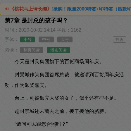
售抢购！限量2000特签+印特签（四款印特随机发货）点击查看详
🔊
《桃花马上请长缨》
第7章 是封总的孩子吗？
时间：2020-10-02 14:14
字数：1162
字体：
小号
中号
大号
投诉
阅读：
翻页阅读
瀑布阅读
今天是封氏集团旗下的百货商场周年庆。
封景城作为集团首席总裁，被邀请到百货周年庆活
动，作为颁奖嘉宾。
台上，刚被颁完大奖的女子，似乎还有些不足。
趁封景城还未离去之前，拽了拽他的胳膊。
“请问可以跟您合照吗？”