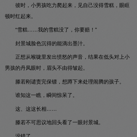
彼时，小男孩吃力爬起来，见自己没得雪糕，眼眶
顿时红起来。
“雪糕……我的雪糕没了，你要赔！”
封景城脸色沉得的能滴出墨汁。
正想从喉咙里发出愤怒的声音，结果在低头对上小
男孩的丹凤眼时，眉头不由得皱起。
滕若刚谴责完保镖，想蹲下来处理闹腾的孩子。
谁知这一瞧，瞬间惊呆了。
这、这这长相……
滕若不可思议地回头看了一眼封景城。
没错了。