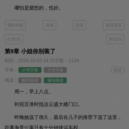
哪怕是臆想的，也好。
我的书架
目录
充值
返回首页
打赏(3)
评论(0)
第9章 小姐你别装了
时间：2020-10-02 14:15
字数：1129
字体：
小号字体
大号字体
投诉
阅读：
翻页阅读
瀑布阅读
周一，早上八点。
时宛言准时抵达云盛大楼门口。
昨晚她选了很久，最后在儿子的推荐下选了这里，
距离海景公寓只有十分钟捷运车程。