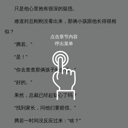
只是他心里抱有很深的疑惑。
难道封总刚刚没看出来，那俩小孩跟他长得很相
似？
点击章节内容
呼出菜单
“腾若。”
“是！”
“你去查查那俩孩子的身份。”
“好的。”
果然，总裁已经起疑心了吗？
“找到家长，问他们要赔偿。”
腾若一时间没反应过来：“啥？”