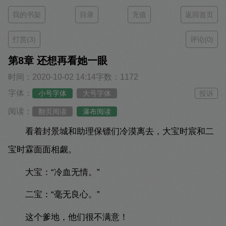
我的书架
目录
充值
返回首页
打赏(3)
评论(0)
第8章 还想再看她一眼
时间：2020-10-02 14:14
字数：1172
字体：
小号字体
大号字体
投诉
阅读：
翻页阅读
瀑布阅读
看着封景城和助理保镖们冷漠离去，大宝时宸和二
宝时霖面面相觑。
大宝：“冷血无情。”
二宝：“毫无良心。”
这个爹地，他们很不满意！