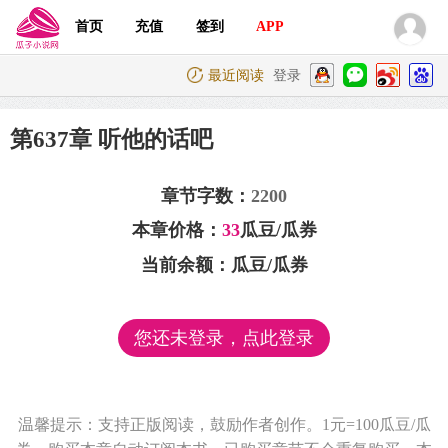
首页
充值
签到
APP
最近阅读
登录
第637章 听他的话吧
章节字数：
2200
本章价格：
33
瓜豆/瓜券
当前余额：
瓜豆/瓜券
您还未登录，点此登录
温馨提示：支持正版阅读，鼓励作者创作。1元=100瓜豆/瓜