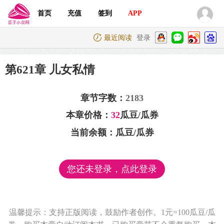
首页
充值
签到
APP
最近阅读
登录
第621章 儿女私情
章节字数：
2183
本章价格：
32
瓜豆/瓜券
当前余额：
瓜豆/瓜券
您还未登录，点此登录
温馨提示：支持正版阅读，鼓励作者创作。1元=100瓜豆/瓜