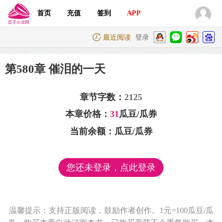
首页
充值
签到
APP
最近阅读
登录
第580章 催泪的一天
章节字数：
2125
本章价格：
31
瓜豆/瓜券
当前余额：
瓜豆/瓜券
您还未登录，点此登录
温馨提示：支持正版阅读，鼓励作者创作。1元=100瓜豆/瓜