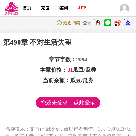
首页
充值
签到
APP
最近阅读
登录
第490章 不对生活失望
章节字数：
2094
本章价格：
31
瓜豆/瓜券
当前余额：
瓜豆/瓜券
您还未登录，点此登录
温馨提示：支持正版阅读，鼓励作者创作。1元=100瓜豆/瓜