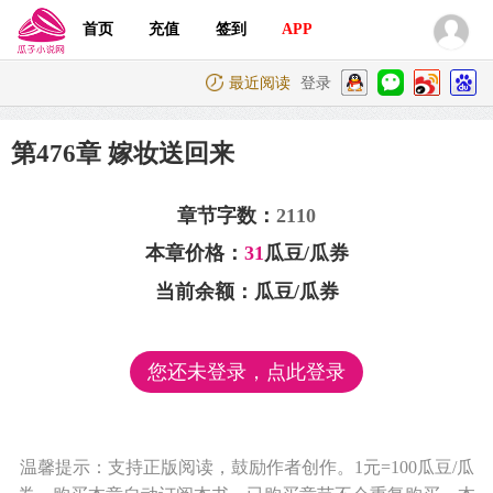
首页
充值
签到
APP
最近阅读
登录
第476章 嫁妆送回来
章节字数：
2110
本章价格：
31
瓜豆/瓜券
当前余额：
瓜豆/瓜券
您还未登录，点此登录
温馨提示：支持正版阅读，鼓励作者创作。1元=100瓜豆/瓜