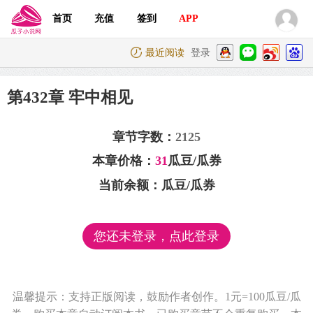
首页
充值
签到
APP
最近阅读
登录
第432章 牢中相见
章节字数：
2125
本章价格：
31
瓜豆/瓜券
当前余额：
瓜豆/瓜券
您还未登录，点此登录
温馨提示：支持正版阅读，鼓励作者创作。1元=100瓜豆/瓜