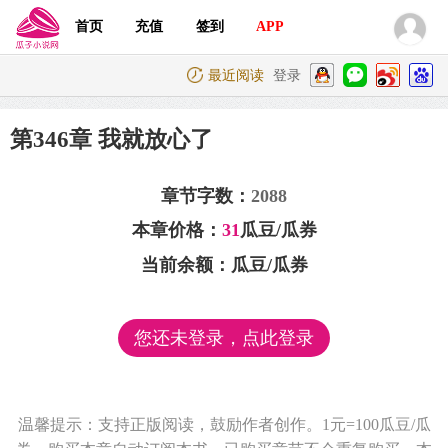
首页
充值
签到
APP
最近阅读
登录
第346章 我就放心了
章节字数：
2088
本章价格：
31
瓜豆/瓜券
当前余额：
瓜豆/瓜券
您还未登录，点此登录
温馨提示：支持正版阅读，鼓励作者创作。1元=100瓜豆/瓜