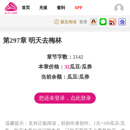
首页
充值
签到
APP
最近阅读
登录
第297章 明天去梅林
章节字数：
2142
本章价格：
32
瓜豆/瓜券
当前余额：
瓜豆/瓜券
您还未登录，点此登录
温馨提示：支持正版阅读，鼓励作者创作。1元=100瓜豆/瓜