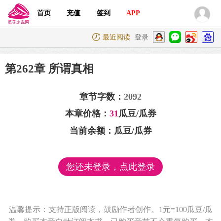
首页
充值
签到
APP
最近阅读
登录
第262章 所谓真相
章节字数：
2092
本章价格：
31
瓜豆/瓜券
当前余额：
瓜豆/瓜券
您还未登录，点此登录
温馨提示：支持正版阅读，鼓励作者创作。1元=100瓜豆/瓜