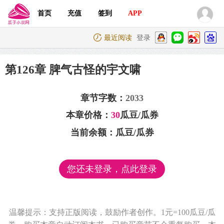
首页
充值
签到
APP
最近阅读
登录
第126章 脾气古怪的宇文啸
章节字数：
2033
本章价格：
30
瓜豆/瓜券
当前余额：
瓜豆/瓜券
您还未登录，点此登录
温馨提示：支持正版阅读，鼓励作者创作。1元=100瓜豆/瓜