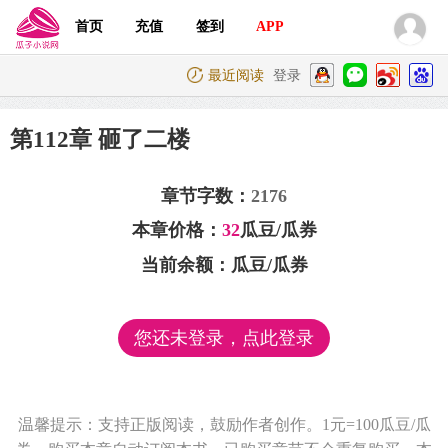
首页
充值
签到
APP
最近阅读
登录
第112章 砸了二楼
章节字数：
2176
本章价格：
32
瓜豆/瓜券
当前余额：
瓜豆/瓜券
您还未登录，点此登录
温馨提示：支持正版阅读，鼓励作者创作。1元=100瓜豆/瓜