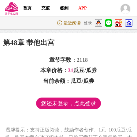
首页
充值
签到
APP
最近阅读
登录
第48章 带他出宫
章节字数：
2118
本章价格：
31
瓜豆/瓜券
当前余额：
瓜豆/瓜券
您还未登录，点此登录
温馨提示：支持正版阅读，鼓励作者创作。1元=100瓜豆/瓜