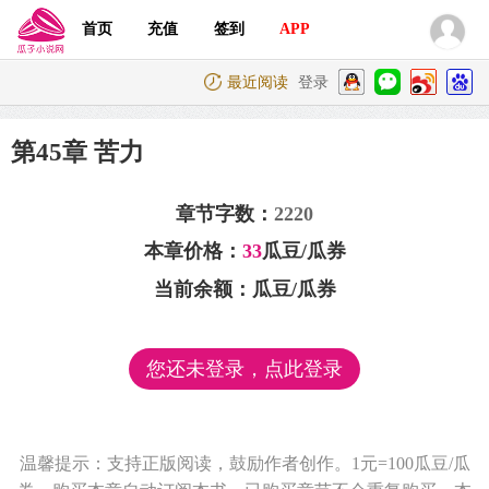
首页
充值
签到
APP
最近阅读
登录
第45章 苦力
章节字数：
2220
本章价格：
33
瓜豆/瓜券
当前余额：
瓜豆/瓜券
您还未登录，点此登录
温馨提示：支持正版阅读，鼓励作者创作。1元=100瓜豆/瓜