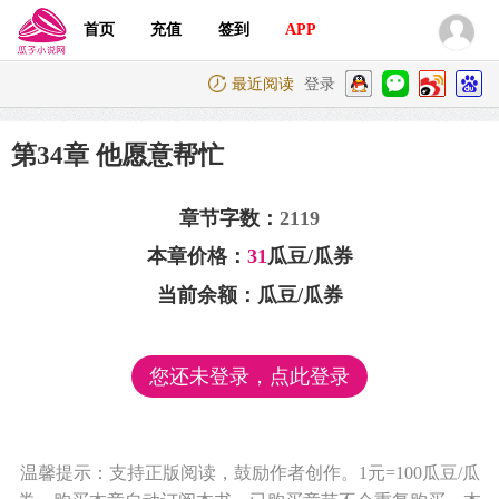
首页
充值
签到
APP
最近阅读
登录
第34章 他愿意帮忙
章节字数：
2119
本章价格：
31
瓜豆/瓜券
当前余额：
瓜豆/瓜券
您还未登录，点此登录
温馨提示：支持正版阅读，鼓励作者创作。1元=100瓜豆/瓜